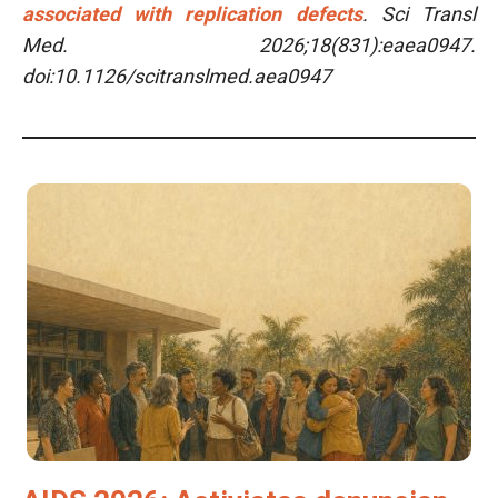
associated with replication defects
. Sci Transl
Med. 2026;18(831):eaea0947.
doi:10.1126/scitranslmed.aea0947