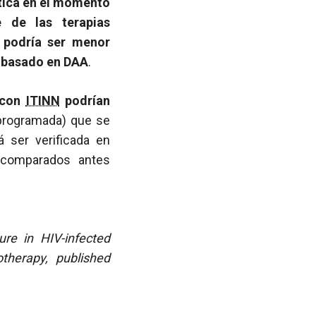
ica en el momento
e de las terapias
o podría ser menor
o basado en DAA
.
s con
ITINN
podrían
programada) que se
á ser verificada en
s comparados antes
re in HIV-infected
therapy, published