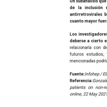
Un subanálisis que
de la inclusión 
antirretrovirales
cuanto mayor fuer
Los investigadore
deberse a cierto 
relacionaría con d
futuros estudios,
mencionadas podría
Fuente:
Infohep / El
Referencia:
Gonzal
patients on non-n
online, 22 May 2021