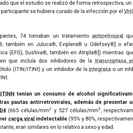
ado que el estudio se realizó de forma retrospectiva, un 
 participante se hubiera curado de la infección por el
VH
ipantes, 74 tomaban un tratamiento
antirretroviral
que
ant®, también en Juluca®, Eviplera® u Odefsey®] o efav
ica (EFG), Sustiva®, también en Atripla®]) mientras qu
n que incluía dos inhibidores de la
transcriptasa i
tido (ITIN/ITINt) y un inhibidor de la
integrasa
o un inh
INt.
n
ITINN
tenían un consumo de alcohol significativame
tras pautas antirretrovirales, además de presentar
3
3
D4
(665 células/mm
y 527 células/mm
, respectiva
ener
carga viral
indetectable
(95% y 80%, respectivamen
ante, eran similares en lo relativo a sexo y edad.