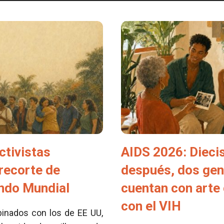
ctivistas
AIDS 2026: Dieci
 recorte de
después, dos ge
ondo Mundial
cuentan con arte 
con el VIH
inados con los de EE UU,