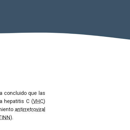
a concluido que las
a hepatitis C (
VHC
)
miento
antirretroviral
TINN
).