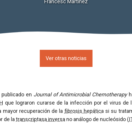
Francesc Martínez
Ver otras noticias
l publicado en
Journal of Antimicrobial Chemotherapy
h
IH
que lograron curarse de la infección por el virus de l
a mayor recuperación de la
fibrosis hepática
si su trata
r de la
transcriptasa inversa
no análogo de nucleósido (
I