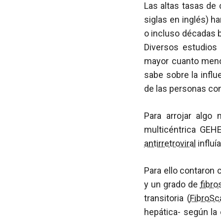
Las altas tasas de 
siglas en inglés) 
o incluso décadas b
Diversos estudios 
mayor cuanto menos
sabe sobre la influ
de las personas co
Para arrojar algo
multicéntrica GEHE
antirretroviral
influí
Para ello contaron 
y un grado de
fibro
transitoria (
FibroSc
hepática- según la