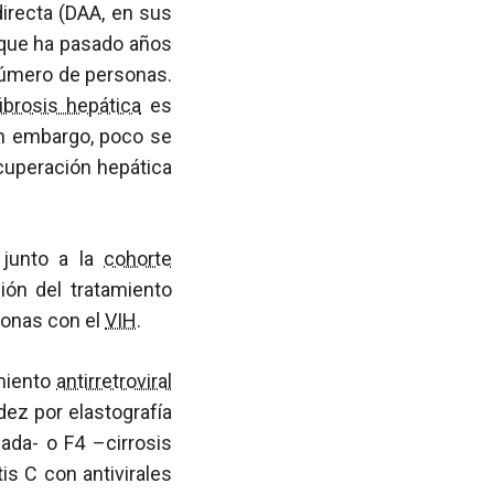
directa (DAA, en sus
–que ha pasado años
 número de personas.
fibrosis hepática
es
in embargo, poco se
cuperación hepática
 junto a la
cohorte
ión del tratamiento
rsonas con el
VIH
.
miento
antirretroviral
dez por elastografía
zada- o F4 –cirrosis
tis C con antivirales