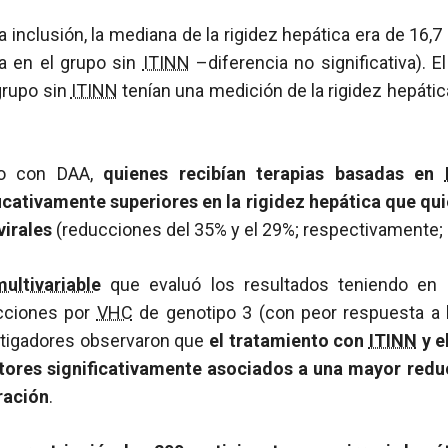
 inclusión, la mediana de la rigidez hepática era de 16,7
a en el grupo sin
ITINN
–diferencia no significativa). 
grupo sin
ITINN
tenían una medición de la rigidez hepática
nto con DAA,
quienes recibían terapias basadas en
icativamente superiores en la rigidez hepática que qui
virales
(reducciones del 35% y el 29%; respectivamente; 
multivariable
que evaluó los resultados teniendo en 
ecciones por
VHC
de genotipo 3 (con peor respuesta a 
estigadores observaron que
el tratamiento con
ITINN
y e
ctores significativamente asociados a una mayor redu
ración
.