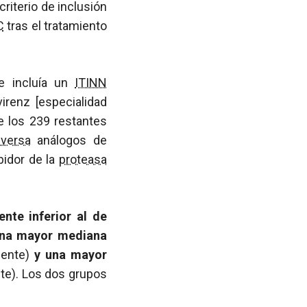
criterio de inclusión
C
tras el tratamiento
 incluía un
ITINN
irenz [especialidad
e los 239 restantes
nversa
análogos de
bidor de la
proteasa
nte inferior al de
 una mayor mediana
mente)
y una mayor
te). Los dos grupos