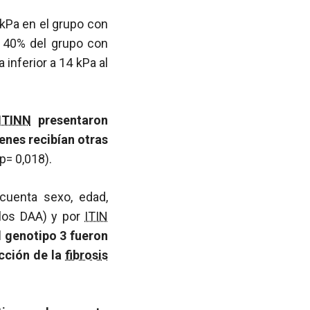
 kPa en el grupo con
El 40% del grupo con
 inferior a 14 kPa al
ITINN
presentaron
enes recibían otras
p= 0,018).
cuenta sexo, edad,
los DAA) y por
ITIN
l genotipo 3 fueron
cción de la
fibrosis