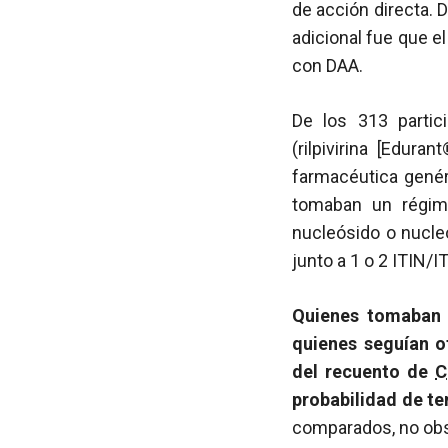
de acción directa. D
adicional fue que el
con DAA.
De los 313 partic
(rilpivirina [Edur
farmacéutica genér
tomaban un régime
nucleósido o nucleó
junto a 1 o 2 ITIN/IT
Quienes tomaba
quienes seguían o
del recuento de
C
probabilidad de t
comparados, no obst