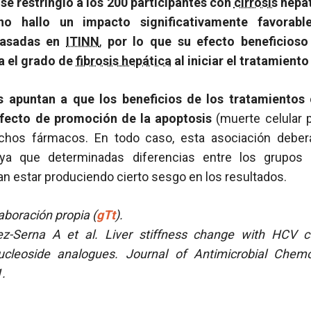
 se restringió a los 200 participantes con
cirrosis
hepát
no hallo un impacto significativamente favorabl
 basadas en
ITINN
,
por lo que su efecto beneficios
a el grado de
fibrosis hepática
al iniciar el tratamient
s apuntan a que los beneficios de los tratamiento
efecto de promoción de la apoptosis
(muerte celular 
ichos fármacos. En todo caso, esta asociación deber
 ya que determinadas diferencias entre los grupo
n estar produciendo cierto sesgo en los resultados.
aboración propia (
gTt
).
ez-Serna A et al.
Liver stiffness change with HCV cu
ucleoside analogues.
Journal of Antimicrobial Chemo
.