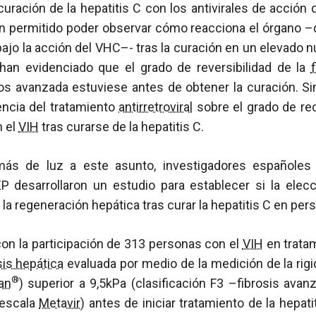
curación de la hepatitis C con los antivirales de acción 
han permitido poder observar cómo reacciona el órgano 
ajo la acción del VHC–- tras la curación en un elevado
han evidenciado que el grado de reversibilidad de la
 avanzada estuviese antes de obtener la curación. S
encia del tratamiento
antirretroviral
sobre el grado de re
n el
VIH
tras curarse de la hepatitis C.
 más de luz a este asunto, investigadores españoles
P desarrollaron un estudio para establecer si la elecc
a la regeneración hepática tras curar la hepatitis C en pe
con la participación de 313 personas con el
VIH
en trata
sis hepática
evaluada por medio de la medición de la rigi
®
an
) superior a 9,5kPa (clasificación F3 –fibrosis avan
 escala
Metavir
) antes de iniciar tratamiento de la hepati