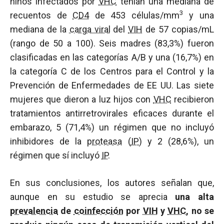
niños infectados por
VHC
tenían una mediana de
3
recuentos de
CD4
de 453 células/mm
y una
mediana de la
carga viral
del
VIH
de 57 copias/mL
(rango de 50 a 100). Seis madres (83,3%) fueron
clasificadas en las categorías A/B y una (16,7%) en
la categoría C de los Centros para el Control y la
Prevención de Enfermedades de EE UU. Las siete
mujeres que dieron a luz hijos con
VHC
recibieron
tratamientos antirretrovirales eficaces durante el
embarazo, 5 (71,4%) un régimen que no incluyó
inhibidores de la
proteasa
(
IP
) y 2 (28,6%), un
régimen que sí incluyó
IP
.
En sus conclusiones, los autores señalan que,
aunque en su estudio se aprecia
una alta
prevalencia
de
coinfección
por
VIH
y
VHC
, no se