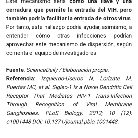
Este mecanismo sería
como una llave y una
cerradura que permite la entrada del
VIH
,
pero
también podría facilitar la entrada de otros virus
.
Por tanto, este hallazgo podría ayudar, asimismo, a
entender cómo otras infecciones podrían
aprovechar este mecanismo de dispersión, según
comenta el equipo de investigadores.
Fuente
:
ScienceDaily / Elaboración propia.
Referencia
:
Izquierdo-Useros N, Lorizate M,
Puertas MC, et al.
Siglec-1 Is a Novel Dendritic Cell
Receptor That Mediates HIV-1 Trans-Infection
Through Recognition of Viral Membrane
Gangliosides.
PLoS Biology, 2012; 10 (12):
e1001448 DOI: 10.1371/journal.pbio.1001448.