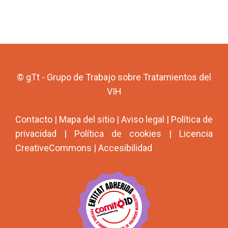
© gTt - Grupo de Trabajo sobre Tratamientos del
VIH
Contacto
|
Mapa del sitio
|
Aviso legal
|
Política de
privacidad
|
Política de cookies
|
Licencia
CreativeCommons
|
Accesibilidad