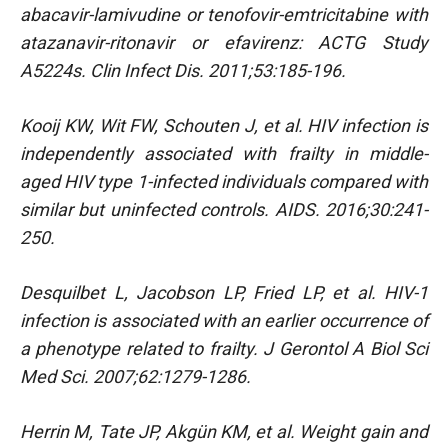
abacavir-lamivudine or tenofovir-emtricitabine with
atazanavir-ritonavir or efavirenz: ACTG Study
A5224s. Clin Infect Dis. 2011;53:185-196.
Kooij KW, Wit FW, Schouten J, et al. HIV infection is
independently associated with frailty in middle-
aged HIV type 1-infected individuals compared with
similar but uninfected controls. AIDS. 2016;30:241-
250.
Desquilbet L, Jacobson LP, Fried LP, et al. HIV-1
infection is associated with an earlier occurrence of
a phenotype related to frailty. J Gerontol A Biol Sci
Med Sci. 2007;62:1279-1286.
Herrin M, Tate JP, Akgün KM, et al. Weight gain and