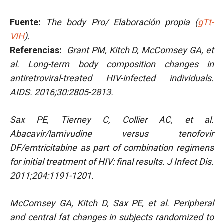
Fuente:
The body Pro/ Elaboración propia (
gTt-
VIH
).
Referencias:
Grant PM, Kitch D, McComsey GA, et
al. Long-term body composition changes in
antiretroviral-treated HIV-infected individuals.
AIDS. 2016;30:2805-2813.
Sax PE, Tierney C, Collier AC, et al.
Abacavir/lamivudine versus tenofovir
DF/emtricitabine as part of combination regimens
for initial treatment of HIV: final results. J Infect Dis.
2011;204:1191-1201.
McComsey GA, Kitch D, Sax PE, et al. Peripheral
and central fat changes in subjects randomized to