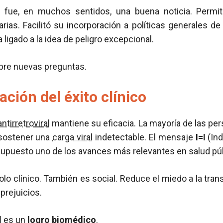
n fue, en muchos sentidos, una buena noticia. Permi
narias. Facilitó su incorporación a políticas generales de
 ligado a la idea de peligro excepcional.
bre nuevas preguntas.
ación del éxito clínico
antirretroviral
mantiene su eficacia. La mayoría de las pe
 sostener una
carga viral
indetectable. El mensaje
I=I
(Ind
supuesto uno de los avances más relevantes en salud púb
lo clínico. También es social. Reduce el miedo a la tran
prejuicios.
d
es un
logro biomédico
.