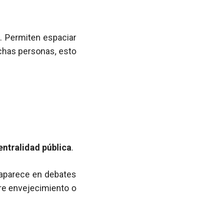
. Permiten espaciar
uchas personas, esto
entralidad pública
.
 aparece en debates
re envejecimiento o