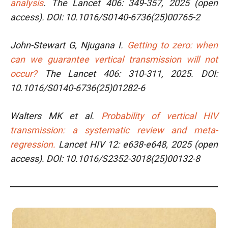
analysis
. The Lancet 406: 349-357, 2025 (open
access). DOI: 10.1016/S0140-6736(25)00765-2
John-Stewart G, Njugana I.
Getting to zero: when
can we guarantee vertical transmission will not
occur?
The Lancet 406: 310-311, 2025. DOI:
10.1016/S0140-6736(25)01282-6
Walters MK et al.
Probability of vertical HIV
transmission: a systematic review and meta-
regression.
Lancet HIV 12: e638-e648, 2025 (open
access). DOI: 10.1016/S2352-3018(25)00132-8