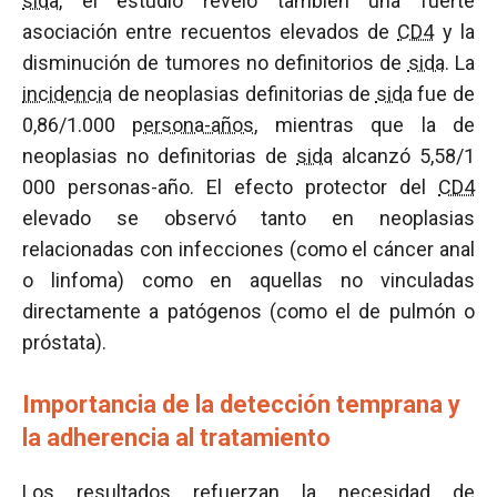
sida
, el estudio reveló también una fuerte
asociación entre recuentos elevados de
CD4
y la
disminución de tumores no definitorios de
sida
. La
incidencia
de neoplasias definitorias de
sida
fue de
0,86/1.000
persona-años
, mientras que la de
neoplasias no definitorias de
sida
alcanzó 5,58/1
000 personas-año. El efecto protector del
CD4
elevado se observó tanto en neoplasias
relacionadas con infecciones (como el cáncer anal
o linfoma) como en aquellas no vinculadas
directamente a patógenos (como el de pulmón o
próstata).
Importancia de la detección temprana y
la adherencia al tratamiento
Los resultados refuerzan la necesidad de