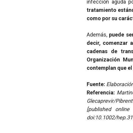
infección aguda p
tratamiento estánd
como por su carác
Además,
puede ser
decir, comenzar a
cadenas de trans
Organización Mun
contemplan que e
Fuente:
Elaboración
Referencia:
Martin
Glecaprevir/Pibren
[published online
doi:10.1002/hep.3