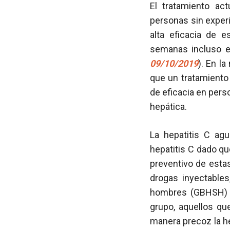
El tratamiento ac
personas sin exper
alta eficacia de 
semanas incluso 
09/10/2019
). En l
que un tratamiento
de eficacia en per
hepática.
La hepatitis C ag
hepatitis C dado qu
preventivo de esta
drogas inyectable
hombres (GBHSH) c
grupo, aquellos que
manera precoz la he