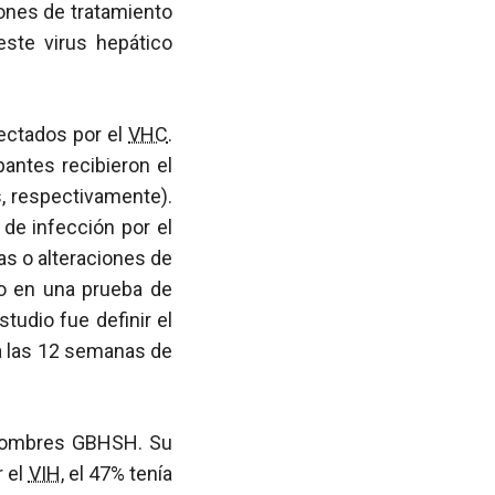
iones de tratamiento
ste virus hepático
ectados por el
VHC
.
ipantes recibieron el
, respectivamente).
 de infección por el
as o alteraciones de
o en una prueba de
tudio fue definir el
 a las 12 semanas de
n hombres GBHSH. Su
r el
VIH
, el 47% tenía