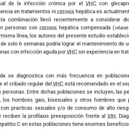
tual de la infección crónica por el
VHC
con glecaprev
iencia en tratamientos ni
cirrosis
hepática es actualmen
esta combinación llevó recientemente a considerar d
en personas con
cirrosis
hepática compensada (
véas
a misma línea, los autores del presente estudio estableci
 de solo 6 semanas podría lograr el mantenimiento de 
sonas con infección aguda por
VHC
sin experiencia en tra
uda se diagnostica con más frecuencia en poblacione
e el cribado regular del
VHC
está recomendado en el se
s personas. Entre dichas poblaciones se incluyen, las p
s, los hombres gais, bisexuales y otros hombres que 
on practicas sexuales y/o de consumo de alto riesgo
 reciben la profilaxis preexposición frente al
VIH
. Dia
patitis C en estas poblaciones tiene enormes beneficios