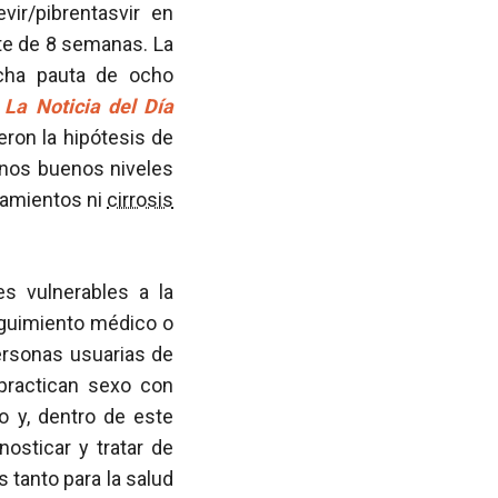
ir/pibrentasvir en
te de 8 semanas. La
icha pauta de ocho
e
La Noticia del Día
eron la hipótesis de
unos buenos niveles
tamientos ni
cirrosis
s vulnerables a la
guimiento médico o
ersonas usuarias de
practican sexo con
 y, dentro de este
gnosticar y tratar de
 tanto para la salud