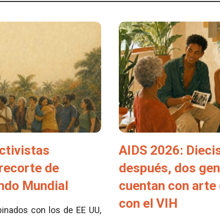
ctivistas
AIDS 2026: Dieci
 recorte de
después, dos ge
ondo Mundial
cuentan con arte 
con el VIH
inados con los de EE UU,