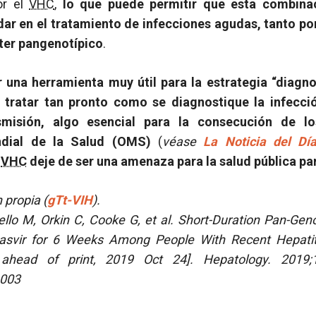
or el
VHC
,
lo que puede permitir que esta combinac
ar en el tratamiento de infecciones agudas, tanto po
ter pangenotípico
.
 una herramienta muy útil para la estrategia “diagnos
 tratar tan pronto como se diagnostique la infecció
misión, algo esencial para la consecución de lo
dial de la Salud (OMS)
(
véase
La Noticia del Dí
l
VHC
deje de ser una amenaza para la salud pública pa
 propia (
gTt-VIH
).
ello M, Orkin C, Cooke G, et al.
Short-Duration Pan-Gen
tasvir for 6 Weeks Among People With Recent Hepatiti
 ahead of print, 2019 Oct 24]. Hepatology. 2019;
1003