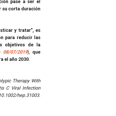
ión pase a ser el
r su corta duración
ticar y tratar”, es
n para reducir las
s objetivos de la
a 08/07/2019
),
que
ra el año 2030
.
otypic Therapy With
s C Viral Infection
10.1002/hep.31003.