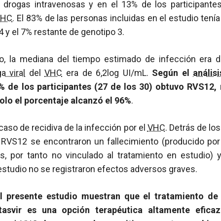
e drogas intravenosas y en el 13% de los participante
VHC
. El 83% de las personas incluidas en el estudio tení
4 y el 7% restante de genotipo 3.
dio, la mediana del tiempo estimado de infección era
a viral
del
VHC
era de 6,2log UI/mL.
Según el
anális
0% de los participantes (27 de los 30) obtuvo RVS12,
colo el porcentaje alcanzó el 96%
.
caso de recidiva de la infección por el
VHC
. Detrás de lo
 RVS12 se encontraron un fallecimiento (producido po
s, por tanto no vinculado al tratamiento en estudio) 
estudio no se registraron efectos adversos graves.
l presente estudio muestran que el tratamiento d
ntasvir es una opción terapéutica altamente eficaz