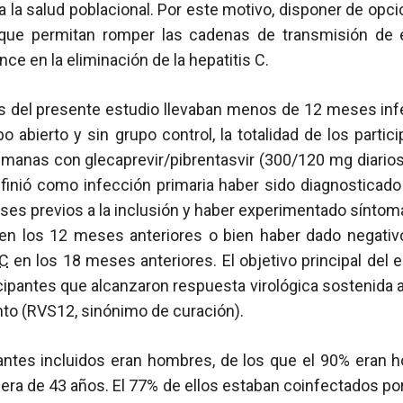
a la salud poblacional. Por este motivo, disponer de opc
 que permitan romper las cadenas de transmisión de e
ce en la eliminación de la hepatitis C.
es del presente estudio llevaban menos de 12 meses inf
po abierto y sin grupo control, la totalidad de los partic
emanas con glecaprevir/pibrentasvir (300/120 mg diarios
finió como infección primaria haber sido diagnosticado
ses previos a la inclusión y haber experimentado síntom
en los 12 meses anteriores o bien haber dado negativ
C
en los 18 meses anteriores. El objetivo principal del es
cipantes que alcanzaron respuesta virológica sostenida
ento (RVS12, sinónimo de curación).
ipantes incluidos eran hombres, de los que el 90% era
era de 43 años. El 77% de ellos estaban coinfectados po