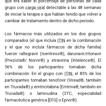
que era saber el porcentaje de personas de cada
grupo con
carga viral
detectable a las 48 semanas
de iniciar la terapia o que habían tenido que volver a
cambiar de tratamiento dentro de dicho período.
Los fármacos más utilizados en los dos grupos
comparados (el que incluía
ITIN
en la combinación
y el que no incluía fármacos de dicha familia)
fueron raltegravir (Isentress®), darunavir/ritonavir
(Prezista®/ Norvir®) y etravirina (Intelence®). El
56% de los participantes tomaban dicha
combinación. En el grupo con
ITIN
, el 85% de los
participantes tomaban tenofovir (Viread®, también
en Truvada®) y emtricitabina (Emtriva®, también en
Truvada®) o lamivudina (3TC, especialidad
farmacéutica genérica [EFG] o Epivir®).