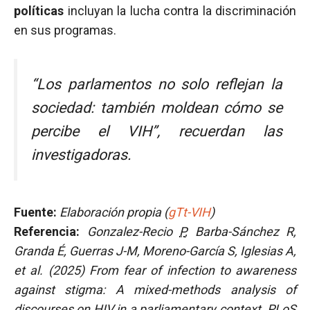
políticas
incluyan la lucha contra la discriminación
en sus programas.
“Los parlamentos no solo reflejan la
sociedad: también moldean cómo se
percibe el VIH”, recuerdan las
investigadoras.
Fuente:
Elaboración propia (
gTt-VIH
)
Referencia:
Gonzalez-Recio
P
, Barba-Sánchez R,
Granda É, Guerras J-M, Moreno-García S, Iglesias A,
et al.
(2025) From fear of infection to awareness
against stigma: A mixed-methods analysis of
discourses on HIV in a parliamentary context.
PLoS