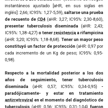
instantáneos ajustado [aHR, en sus siglas en
inglés]: 2,66; IC95%: 1,27-5,59),
saltarse una prueba
de recuento de
CD4
(aHR: 3,27; IC95%: 2,30-8,60),
presentar tuberculosis diseminada
(aHR: 2,43;
IC95%: 1,38-4,27)
o tener
resistencia
a rifampicina
(aHR: 3,20; IC95%: 1,18-8,68).
Tener un mayor peso
constituyó un factor de protección
(aHR: 0,97 por
cada incremento de un Kg de peso; IC95%: 0,95-
0,98).
Respecto a la mortalidad posterior a los dos
años de seguimiento, tener tuberculosis
diseminada
(aHR: 0,57; IC95%: 0,34-0,95)
-
paradójicamente- y estar en tratamiento
antirretroviral
en el momento del diagnóstico de
tuberculosis
(aHR: 0,56; IC95%: 0,31-1,04)
fueron