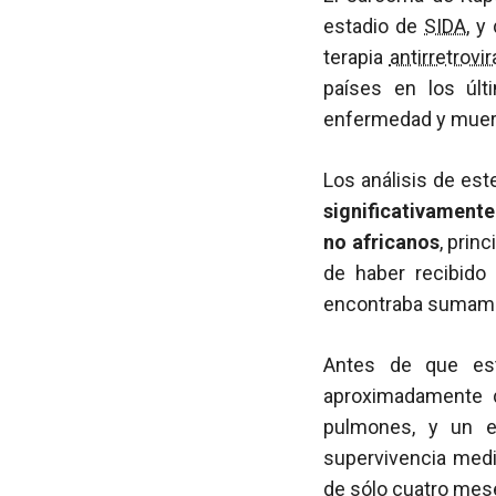
estadio de
SIDA
, 
terapia
antirretrovir
países en los últ
enfermedad y muerte
Los análisis de es
significativament
no africanos
, prin
de haber recibido
encontraba sumame
Antes de que est
aproximadamente 
pulmones, y un e
supervivencia medi
de sólo cuatro mes