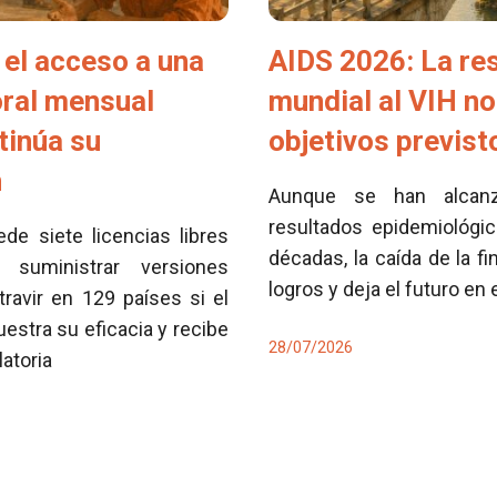
el acceso a una
AIDS 2026: La re
oral mensual
mundial al VIH no
tinúa su
objetivos previs
n
Aunque se han alcan
resultados epidemiológi
e siete licencias libres
décadas, la caída de la fi
 suministrar versiones
logros y deja el futuro en
travir en 129 países si el
tra su eficacia y recibe
28/07/2026
latoria