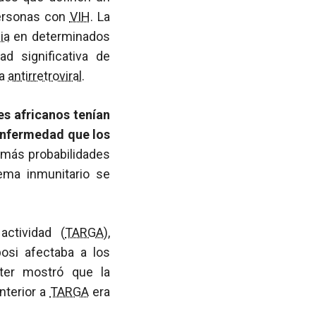
personas con
VIH
. La
ia
en determinados
d significativa de
ia
antirretroviral
.
es africanos tenían
enfermedad que los
 más probabilidades
ma inmunitario se
ctividad (
TARGA
),
si afectaba a los
ter mostró que la
nterior a
TARGA
era