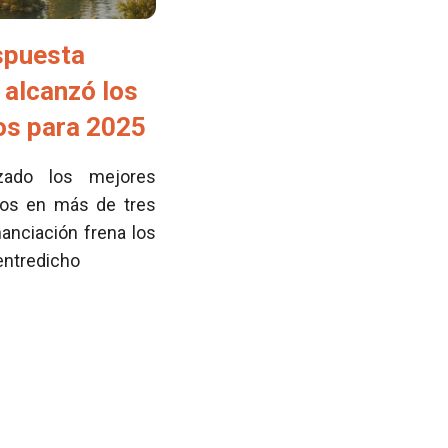
spuesta
 alcanzó los
tos para 2025
zado los mejores
cos en más de tres
nanciación frena los
 entredicho