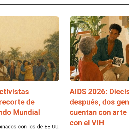
ctivistas
AIDS 2026: Dieci
 recorte de
después, dos ge
ondo Mundial
cuentan con arte 
con el VIH
inados con los de EE UU,