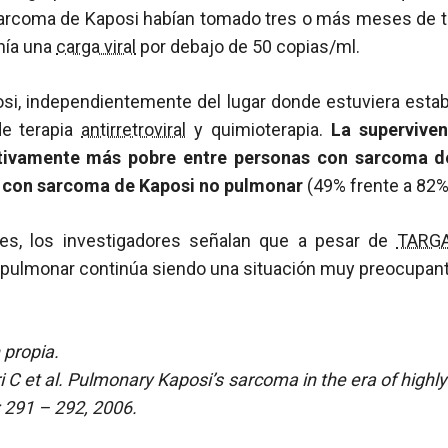
arcoma de Kaposi habían tomado tres o más meses de t
nía una
carga viral
por debajo de 50 copias/ml.
si, independientemente del lugar donde estuviera establ
e terapia
antirretroviral
y quimioterapia.
La superviven
ativamente más pobre entre personas con sarcoma 
s con sarcoma de Kaposi no pulmonar
(49% frente a 82%
es, los investigadores señalan que a pesar de
TARG
pulmonar continúa siendo una situación muy preocupant
 propia.
i C et al. Pulmonary Kaposi’s sarcoma in the era of highly 
 291 – 292, 2006.