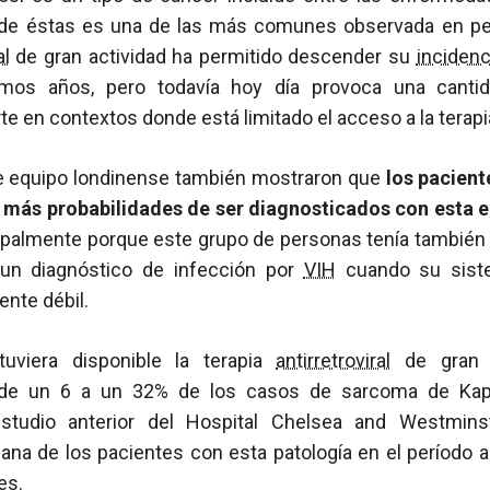
y de éstas es una de las más comunes observada en 
al
de gran actividad ha permitido descender su
incidenc
imos años, pero todavía hoy día provoca una cantida
 en contextos donde está limitado el acceso a la terap
te equipo londinense también mostraron que
los pacient
e más probabilidades de ser diagnosticados con esta 
cipalmente porque este grupo de personas tenía también
 un diagnóstico de infección por
VIH
cuando su siste
nte débil.
uviera disponible la terapia
antirretroviral
de gran a
de un 6 a un 32% de los casos de sarcoma de Kapo
studio anterior del Hospital Chelsea and Westmins
ana de los pacientes con esta patología en el período a
es.