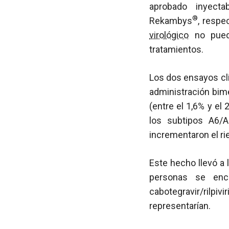
aprobado inyectab
®
Rekambys
, respe
virológico
no puede
tratamientos.
Los dos ensayos clí
administración bime
(entre el 1,6% y el
los subtipos A6/
incrementaron el r
Este hecho llevó a 
personas se enc
cabotegravir/rilpi
representarían.