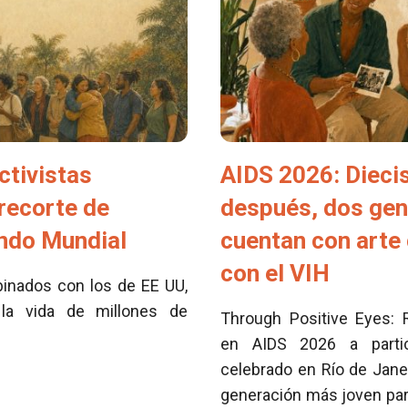
ctivistas
AIDS 2026: Dieci
 recorte de
después, dos ge
ondo Mundial
cuentan con arte 
con el VIH
inados con los de EE UU,
la vida de millones de
Through Positive Eyes: 
en AIDS 2026 a partici
celebrado en Río de Jane
generación más joven para