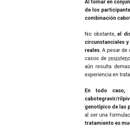
Al tomar en conjun
de los participant
combinación cabote
No obstante,
el d
circunstanciales 
reales
. A pesar de
casos de
resistenc
aún resulta demas
experiencia en trat
En todo caso, 
cabotegravir/rilp
genotípico de las 
al ser una formulac
tratamiento es muc