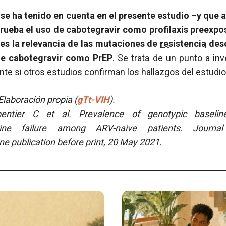
se ha tenido en cuenta en el presente estudio –y que a
prueba el uso de cabotegravir como profilaxis preexpos
– es la relevancia de las mutaciones de
resistencia
desc
 de cabotegravir como PrEP
. Se trata de un punto a inv
te si otros estudios confirman los hallazgos del estudi
laboración propia (
gTt-VIH
).
pentier C et al.
Prevalence of genotypic baselin
ivirine failure among ARV-naive patients. Journa
e publication before print, 20 May 2021.