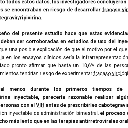
to todos estos datos, los investigadores concluyeron
es se encontraban en riesgo de desarrollar
fracaso vi
gravir/ripivirina
.
iseño del presente estudio hace que estas evidenc
y deban ser corroboradas en estudios de uso del inye
 que una posible explicación de que el motivo por el qu
ia
en los ensayos clínicos sería la infrarrepresentació
iado pronto afirmar que hasta un 10,6% de las pers
amientos tendrían riesgo de experimentar
fracaso virológ
al menos durante los primeros tiempos de u
ivirina inyectable, parecería razonable realizar alg
personas con el
VIH
antes de prescribirles cabotegravir/
ión inyectable de administración bimestral,
el proceso 
ho más lento que en las terapias antirretrovirales
ora