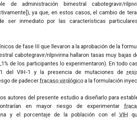
le de administración bimestral cabotegravir/rilpivi
ctivamente]), ya que, en estos casos, el cambio de ter
 ser inmediato por las características particular
nicos de fase III que llevaron a la aprobación de la formu
stral cabotegravir/rilpivirina hallaron tasas muy bajas 
 2,1% de los participantes lo experimentaron). En todo cas
A1 del VIH-1 y la presencia de mutaciones de
resi
iesgo de padecer
fracaso virológico
a la formulación inyec
los autores del presente estudio a diseñarlo para establ
ontrarían en mayor riesgo de experimentar
frac
virina y el porcentaje de la población con el
VIH
qu