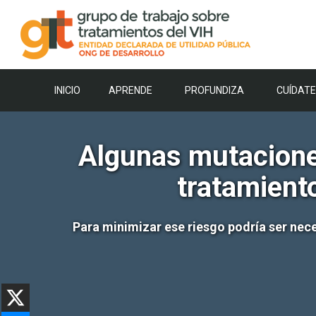
Saltar
al
contenido
INICIO
APRENDE
PROFUNDIZA
CUÍDATE
Algunas mutaciones
tratamient
Para minimizar ese riesgo podría ser neces