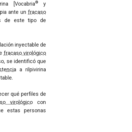
®
rina [Vocabria
y
apia ante un
fracaso
es de este tipo de
lación inyectable de
de
fracaso virológico
o, se identificó que
stencia
a rilpivirina
table.
ecer qué perfiles de
aso virológico
con
e estas personas