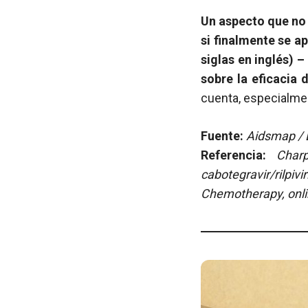
Un aspecto que no 
si finalmente se a
siglas en inglés) 
sobre la eficacia
cuenta, especialmen
Fuente:
Aidsmap / E
Referencia:
Char
cabotegravir/rilp
Chemotherapy, onlin