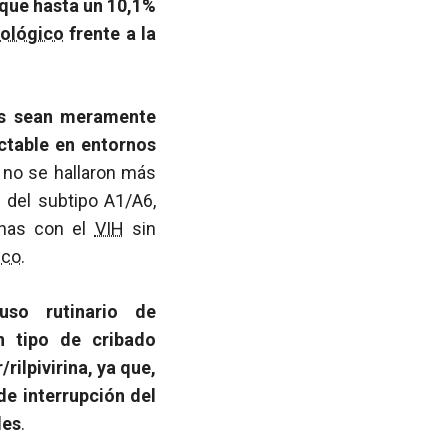
 que hasta un 10,1%
rológico
frente a la
ias sean meramente
ctable en entornos
e no se hallaron más
n del subtipo A1/A6,
onas con el
VIH
sin
ico
.
so rutinario de
ún tipo de cribado
rilpivirina, ya que,
de interrupción del
les
.