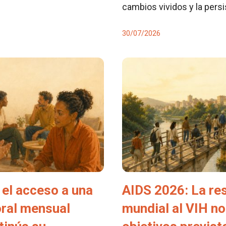
cambios vividos y la pers
30/07/2026
el acceso a una
AIDS 2026: La re
oral mensual
mundial al VIH no