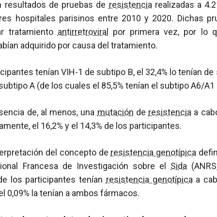
ron resultados de pruebas de
resistencia
realizadas a 4.
res hospitales parisinos entre 2010 y 2020. Dichas pr
r tratamiento
antirretroviral
por primera vez, por lo 
bían adquirido por causa del tratamiento.
ticipantes tenían VIH-1 de subtipo B, el 32,4% lo tenían d
 subtipo A (de los cuales el 85,5% tenían el subtipo A6/A1
esencia de, al menos, una
mutación
de
resistencia
a cabot
amente, el 16,2% y el 14,3% de los participantes.
terpretación del concepto de
resistencia genotípica
defin
ional Francesa de Investigación sobre el
Sida
(ANRS,
de los participantes tenían
resistencia genotípica
a cabo
 y el 0,09% la tenían a ambos fármacos.