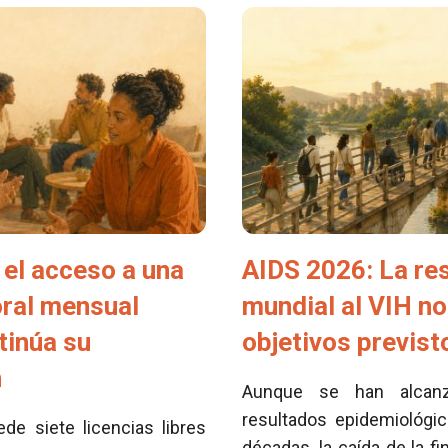
el acceso a una
AIDS 2026: La re
oral mensual
mundial al VIH no
tinúa su
objetivos previs
n
Aunque se han alcan
resultados epidemiológi
e siete licencias libres
décadas, la caída de la fi