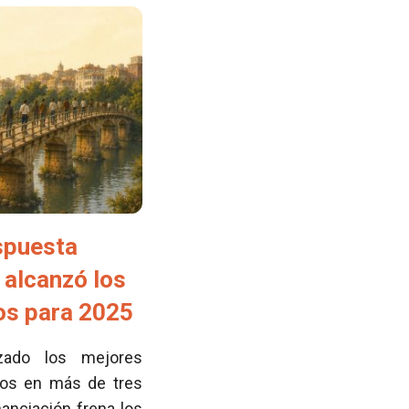
spuesta
 alcanzó los
tos para 2025
zado los mejores
cos en más de tres
nanciación frena los