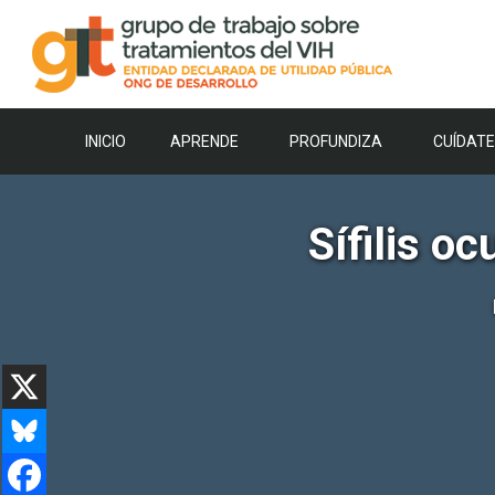
Saltar
al
contenido
INICIO
APRENDE
PROFUNDIZA
CUÍDATE
Sífilis o