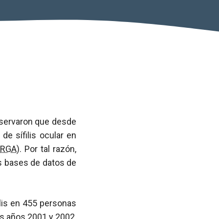
bservaron que desde
de sífilis ocular en
ARGA
). Por tal razón,
us bases de datos de
ilis en 455 personas
os años 2001 y 2002,