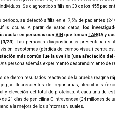
individuos. Se diagnosticó sífilis en 33 de los 455 pacient
mo periodo, se detectó sífilis en el 7,5% de pacientes (24
ífilis ocular. A partir de estos datos,
los investiga
lis ocular en personas con
VIH
que toman
TARGA
y qu
 (3/33
). Las personas diagnosticadas presentaban sí
 visión, escotomas (pérdida del campo visual) centrales,
tación más común fue la uveitis (una afectación del 
Una persona además experimentó desprendimiento de re
s se dieron resultados reactivos de la prueba reagina r
cuerpos
fluorescentes de treponomas, pleocitosis (exc
al y elevación del total de proteínas. A cada una de e
 de 21 días de penicilina G intravenosa (24 millones de u
ncia la mejora de los síntomas visuales.