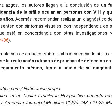
hallazgos, los autores llegan a la conclusión de
un f
cidencia
de la sífilis ocular en personas con
VIH
y qu
os años
. Además recomiendan realizar un diagnóstico de 
senten con síntomas visuales, con independencia de 
ue está en concordancia con otras investigaciones 
04/06
).
umulación de estudios sobre la alta
incidencia
de sífilis
se la realización rutinaria de pruebas de detección en
seguimiento médico, tanto al inicio de su diagnós
itis.com / Elaboración propia.
ba, et al. Ocular syphilis in HIV-positive patients rec
apy. American Journal of Medicine 119(5): 448. e21-25. M