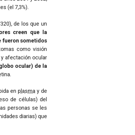
es (el 7,3%).
/320), de los que un
dores creen que la
e fueron sometidos
ntomas como visión
 y afectación ocular
globo ocular) de la
tina.
ápida en
plasma
y de
eso de células) del
stas personas se les
nidades diarias) que