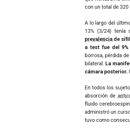
con un total de 320 
A lo largo del últi
13% (3/24) tenía s
prevalencia
de sífi
a test fue del 9%
borrosa, pérdida de
bilateral.
La manifes
cámara posterior.
En todos los sujeto
absorción de
anti
fluido cerebroespin
administró un curso
tuvo como consecue