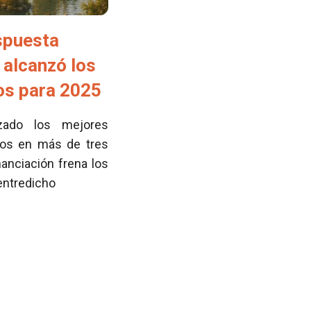
spuesta
 alcanzó los
tos para 2025
zado los mejores
cos en más de tres
nanciación frena los
 entredicho