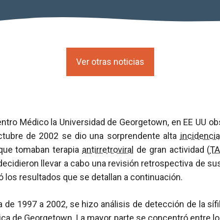
Ver otras noticias
ntro Médico la Universidad de Georgetown, en EE UU o
ctubre de 2002 se dio una sorprendente alta
incidencia
ue tomaban terapia
antirretroviral
de gran actividad (
T
decidieron llevar a cabo una revisión retrospectiva de s
ó los resultados que se detallan a continuación.
a de 1997 a 2002, se hizo análisis de detección de la síf
ínica de Georgetown. La mayor parte se concentró entre l