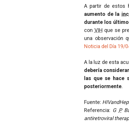
A partir de estos 
aumento de la
in
durante los últim
con
VIH
que se pre
una observación q
Noticia del Día 19/
A la luz de esta ac
debería considerar
las que se hace 
posteriormente
.
Fuente:
HIVandHepat
Referencia:
G
P
Bal
antiretroviral ther