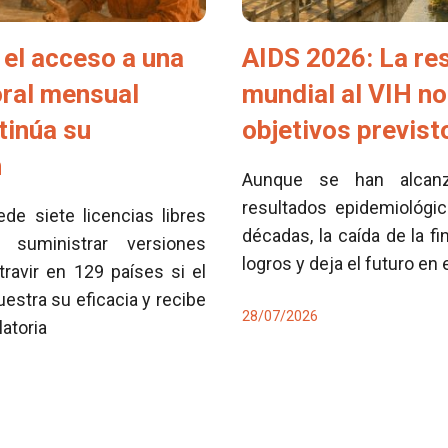
el acceso a una
AIDS 2026: La re
oral mensual
mundial al VIH no
tinúa su
objetivos previs
n
Aunque se han alcan
resultados epidemiológi
e siete licencias libres
décadas, la caída de la fi
 suministrar versiones
logros y deja el futuro en
travir en 129 países si el
tra su eficacia y recibe
28/07/2026
latoria