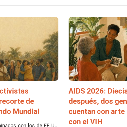
ctivistas
AIDS 2026: Dieci
 recorte de
después, dos ge
ondo Mundial
cuentan con arte 
con el VIH
inados con los de EE UU,