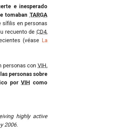
uerte e inesperado
e tomaban
TARGA
sífilis en personas
su recuento de
CD4
,
recientes (véase
La
 en personas con
VIH
,
 las personas sobre
tico por
VIH
como
eiving highly active
ay 2006.