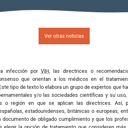
Ver otras noticias
la infección por
VIH
, las directrices o recomendac
senso que orientan a los médicos en el tratamien
 Este tipo de texto lo elabora un grupo de expertos que h
ernamentales y/o las sociedades científicas y su uso, 
aís o región en que se aplican las directrices. Así,
pañolas, estadounidenses, británicas o europeas, entr
n documento de obligado cumplimiento y que los profes
 de elegir la opción de tratamiento que consideren má