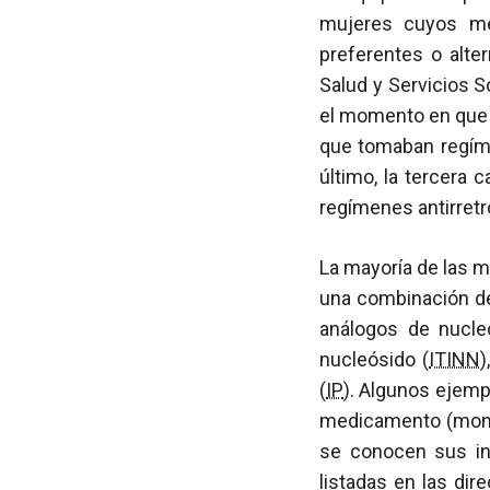
mujeres cuyos méd
preferentes o alte
Salud y Servicios S
el momento en que l
que tomaban regím
último, la tercera 
regímenes antirretr
La mayoría de las 
una combinación de
análogos de nucle
nucleósido (
ITINN
)
(
IP
). Algunos ejemp
medicamento (monot
se conocen sus int
listadas en las di