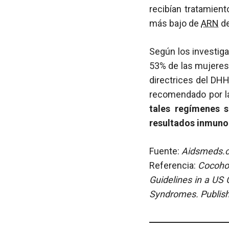
recibían tratamien
más bajo de
ARN
d
Según los investiga
53% de las mujeres 
directrices del DH
recomendado por la
tales regímenes 
resultados inmunol
Fuente:
Aidsmeds.co
Referencia:
Cocohob
Guidelines in a US
Syndromes. Publish