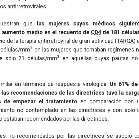
 antirretrovirales.
muestran que
las mujeres cuyos médicos siguiero
 aumento medio en el recuento de
CD4
de 181 célul
cio de la terapia
antirretroviral
de gran actividad (
TARGA
)
3
4 células/mm
en las mujeres que tomaban regímenes 
3
 de sólo 21 células/mm
en aquéllas cuyas pautas no
imilar en términos de respuesta virológica.
Un 61% de 
 las recomendaciones de las directrices tuvo la
carga
 de empezar el tratamiento
en comparación con u
iento no contemplado en las directrices y con sólo 
 estaban recomendados por las directrices.
es no recomendados por las directrices se asoció c