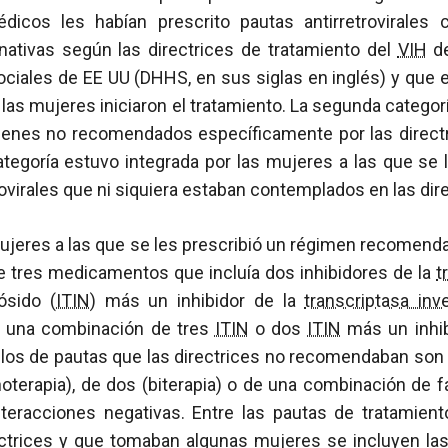
icos les habían prescrito pautas antirretrovirales
rnativas según las directrices de tratamiento del
VIH
de
ociales de EE UU (DHHS, en sus siglas en inglés) y que
as mujeres iniciaron el tratamiento. La segunda categor
enes no recomendados específicamente por las directr
categoría estuvo integrada por las mujeres a las que se 
ovirales que ni siquiera estaban contemplados en las dire
mujeres a las que se les prescribió un régimen recomen
 tres medicamentos que incluía dos inhibidores de la
t
ósido (
ITIN
) más un inhibidor de la
transcriptasa inv
, una combinación de tres
ITIN
o dos
ITIN
más un inhib
los de pautas que las directrices no recomendaban son 
erapia), de dos (biterapia) o de una combinación de 
eracciones negativas. Entre las pautas de tratamien
rectrices y que tomaban algunas mujeres se incluyen l