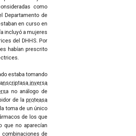
 consideradas como
l Departamento de
 estaban en curso en
ía incluyó a mujeres
ices del DHHS. Por
les habían prescrito
ctrices.
dado estaba tomando
ranscriptasa inversa
ersa
no análogo de
idor de la
proteasa
la toma de un único
fármacos de los que
to que no aparecían
as combinaciones de