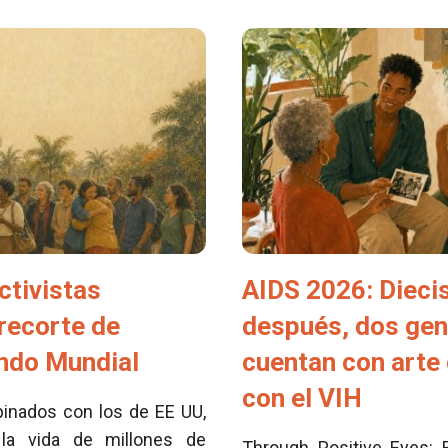
ctivistas
AIDS 2026: Dieci
 recorte de
después, dos ge
ondo Mundial
cuentan con arte 
con el VIH
inados con los de EE UU,
la vida de millones de
Through Positive Eyes: 