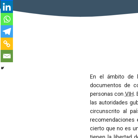
En el ámbito de 
documentos de con
personas con
VIH
.
las autoridades gub
circunscrito al p
recomendaciones es
cierto que no es u
tienen la libertad