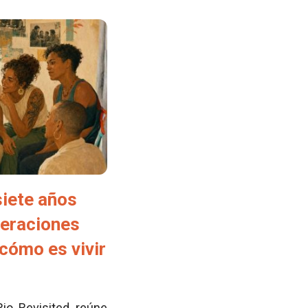
siete años
neraciones
cómo es vivir
Rio Revisited reúne