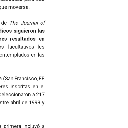
l que moverse.
7 de
The Journal of
cos siguieron las
res resultados en
s facultativos les
contemplados en las
a (San Francisco, EE
res inscritas en el
 seleccionaron a 217
tre abril de 1998 y
a primera incluyó a