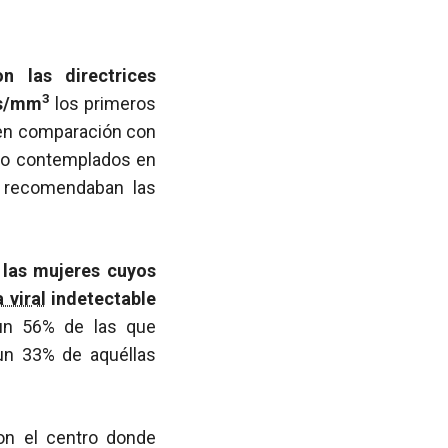
n las directrices
3
as/mm
los primeros
 en comparación con
no contemplados en
 recomendaban las
las mujeres cuyos
 viral
indetectable
n 56% de las que
un 33% de aquéllas
on el centro donde