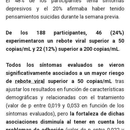
El 48% de los participantes tenía síntomas
depresivos y el 20% afirmaba haber tenido
pensamientos suicidas durante la semana previa.
De los 188 participantes, 46 (24%)
experimentaron un rebote viral superior a 50
copias/mL y 22 (12%) superior a 200 copias/mL
.
Todos los síntomas evaluados se vieron
significativamente asociados a un mayor riesgo
de
rebote viral
superior a 50 copias/mL
tras
ajustar los resultados en función de características
demográficas y relacionadas con el tratamiento
(valor de
p
entre 0,019 y 0,053 en función de los
síntomas evaluados), pero
la fortaleza de dichas
asociaciones disminuía al tener en cuenta los
problemas de
adhesión
(valor de
p
entre 0,022 y