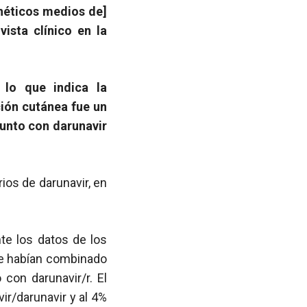
néticos medios de]
ista clínico en la
 lo que indica la
ción cutánea fue un
junto con darunavir
ios de darunavir, en
te los datos de los
que habían combinado
 con darunavir/r. El
ir/darunavir y al 4%