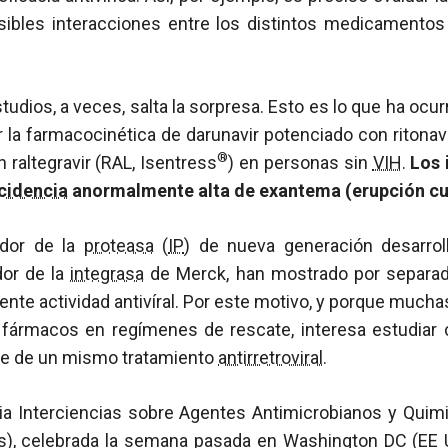
sibles interacciones entre los distintos medicamentos
tudios, a veces, salta la sorpresa. Esto es lo que ha ocu
 la farmacocinética de darunavir potenciado con ritonavi
®
raltegravir (RAL, Isentress
) en personas sin
VIH
.
Los 
cidencia
anormalmente alta de exantema (erupción cu
bidor de la
proteasa
(
IP
) de nueva generación desarrol
idor de la
integrasa
de Merck, han mostrado por separado
ente actividad antivíral. Por este motivo, y porque much
fármacos en regímenes de rescate, interesa estudiar 
te de un mismo tratamiento
antirretroviral
.
ia Interciencias sobre Agentes Antimicrobianos y Quimi
és), celebrada la semana pasada en Washington DC (EE 