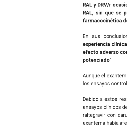
RAL y DRV/r ocasi
RAL, sin que se p
farmacocinética d
En sus conclusion
experiencia clíni
efecto adverso com
potenciado
".
Aunque el exantema 
los ensayos contro
Debido a estos res
ensayos clínicos de
raltegravir con da
exantema había afec