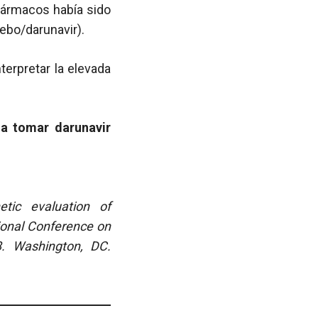
fármacos había sido
cebo/darunavir).
terpretar la elevada
a tomar darunavir
etic evaluation of
tional Conference on
8. Washington, DC.