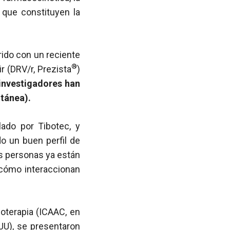
 que constituyen la
rrido con un reciente
®
r (DRV/r, Prezista
)
investigadores han
tánea).
lado por Tibotec, y
 un buen perfil de
as personas ya están
cómo interaccionan
oterapia (ICAAC, en
UU), se presentaron