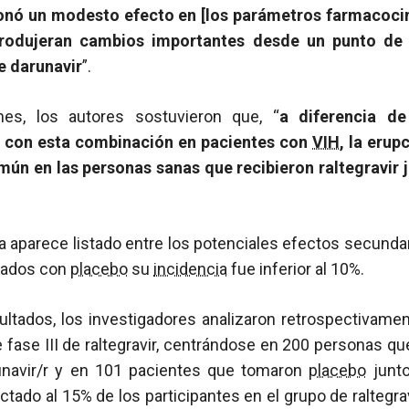
onó un modesto efecto en [los parámetros farmacoci
rodujeran cambios importantes desde un punto de v
e darunavir
”.
es, los autores sostuvieron que, “
a diferencia de
ca con esta combinación en pacientes con
VIH
, la erup
ún en las personas sanas que recibieron raltegravir 
aparece listado entre los potenciales efectos secundar
lados con
placebo
su
incidencia
fue inferior al 10%.
ultados, los investigadores analizaron retrospectivamen
 fase III de raltegravir, centrándose en 200 personas 
runavir/r y en 101 pacientes que tomaron
placebo
junto
tado al 15% de los participantes en el grupo de raltegrav