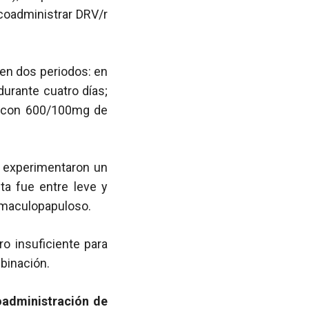
 coadministrar DRV/r
ó en dos periodos: en
durante cuatro días;
o con 600/100mg de
) experimentaron un
ta fue entre leve y
 maculopapuloso.
o insuficiente para
binación.
oadministración de