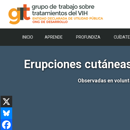
Saltar
al
contenido
INICIO
APRENDE
PROFUNDIZA
CUÍDATE
Erupciones cutáneas 
Observadas en volunta