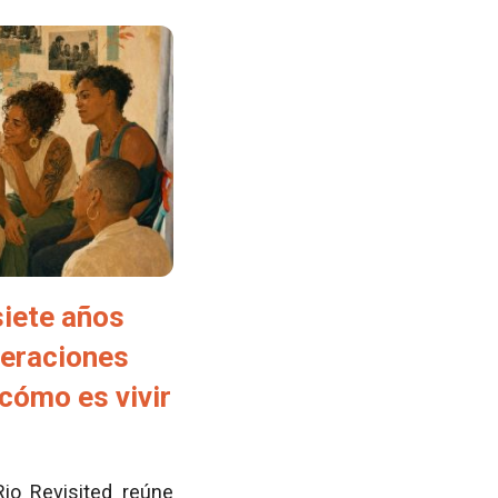
siete años
neraciones
cómo es vivir
Rio Revisited reúne