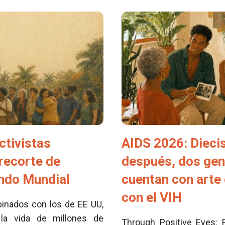
ctivistas
AIDS 2026: Dieci
 recorte de
después, dos ge
ondo Mundial
cuentan con arte 
con el VIH
inados con los de EE UU,
la vida de millones de
Through Positive Eyes: 