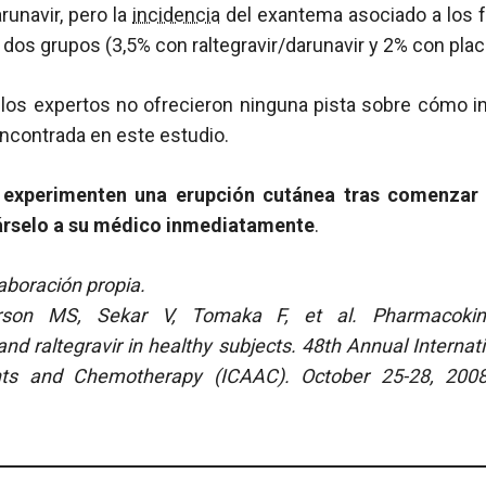
runavir, pero la
incidencia
del exantema asociado a los 
s dos grupos (3,5% con raltegravir/darunavir y 2% con pla
 los expertos no ofrecieron ninguna pista sobre cómo in
ncontrada en este estudio.
 experimenten una erupción cutánea tras comenzar 
rselo a su médico inmediatamente
.
aboración propia.
rson MS, Sekar V, Tomaka F, et al.
Pharmacokin
 and raltegravir in healthy subjects. 48th Annual Interna
nts and Chemotherapy (ICAAC). October 25-28, 200