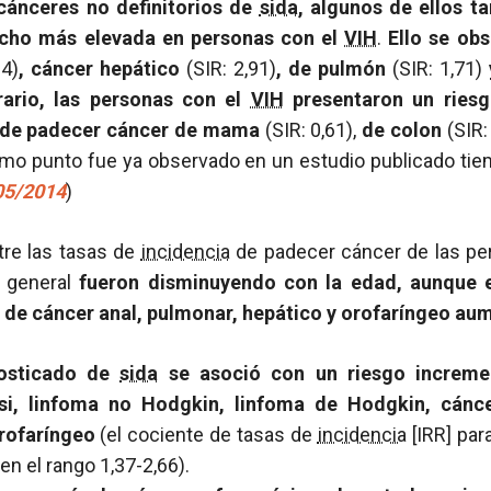
 cánceres no definitorios de
sida
, algunos de ellos t
ho más elevada en personas con el
VIH
.
Ello se ob
14)
, cáncer hepático
(SIR: 2,91)
, de pulmón
(SIR: 1,71)
trario, las personas con el
VIH
presentaron un riesgo
 de padecer cáncer de mama
(SIR: 0,61),
de colon
(SIR:
ltimo punto fue ya observado en un estudio publicado ti
/05/2014
)
re las tasas de
incidencia
de padecer cáncer de las pe
n general
fueron disminuyendo con la edad, aunque 
de cáncer anal, pulmonar, hepático y orofaríngeo au
nosticado de
sida
se asoció con un riesgo increme
i, linfoma no Hodgkin, linfoma de Hodgkin, cánce
rofaríngeo
(el cociente de tasas de
incidencia
[IRR] par
n el rango 1,37-2,66).