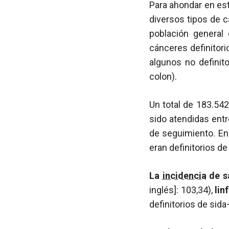
Para ahondar en est
diversos tipos de 
población general
cánceres definitor
algunos no definit
colon).
Un total de 183.54
sido atendidas ent
de seguimiento. En 
eran definitorios d
La
incidencia
de s
inglés]: 103,34),
lin
definitorios de sid