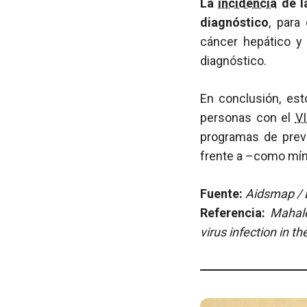
La
incidencia
de l
diagnóstico
, para
cáncer hepático y 
diagnóstico.
En conclusión, es
personas con el
V
programas de prev
frente a –como míni
Fuente:
Aidsmap / E
Referencia:
Maha
virus infection in t