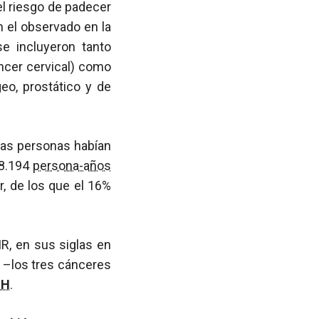
el riesgo de padecer
n el observado en la
e incluyeron tanto
ncer cervical) como
geo, prostático y de
tas personas habían
28.194
persona-años
r, de los que el 16%
R, en sus siglas en
2) –los tres cánceres
IH
.