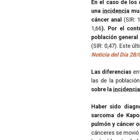
En el caso de los
una
incidencia
muc
cáncer anal
(SIR: 
1,66
). Por el con
población general
(SIR: 0,47). Este ú
Noticia del Día 28
Las diferencias
ent
las de la població
sobre la
incidencia
Haber sido diag
sarcoma de Kapos
pulmón y cáncer o
cánceres se movió e