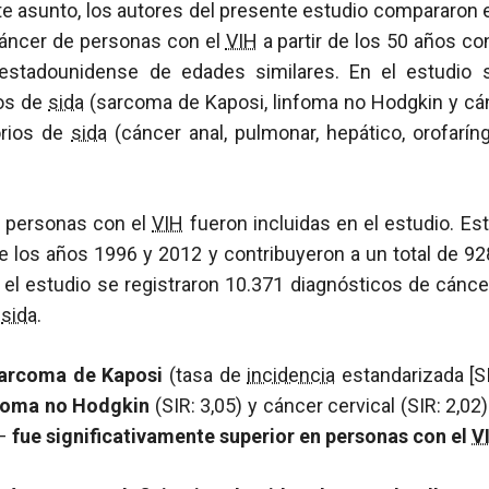
e asunto, los autores del presente estudio compararon 
cáncer de personas con el
VIH
a partir de los 50 años co
 estadounidense de edades similares. En el estudio s
ios de
sida
(sarcoma de Kaposi, linfoma no Hodgkin y cá
orios de
sida
(cáncer anal, pulmonar, hepático, orofarín
2 personas con el
VIH
fueron incluidas en el estudio. Es
re los años 1996 y 2012 y contribuyeron a un total de 9
el estudio se registraron 10.371 diagnósticos de cánce
e
sida
.
arcoma de Kaposi
(tasa de
incidencia
estandarizada [SI
foma no Hodgkin
(SIR: 3,05) y cáncer cervical (SIR: 2,0
a–
fue significativamente superior en personas con el
V