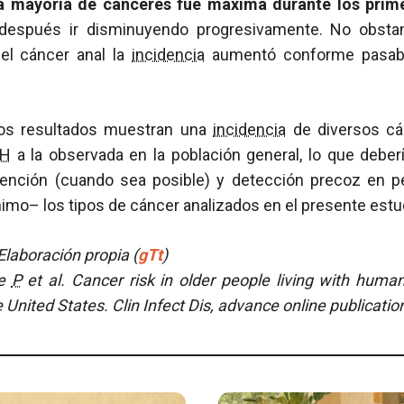
a mayoría de cánceres fue máxima durante los prime
 después ir disminuyendo progresivamente. No obstan
el cáncer anal la
incidencia
aumentó conforme pasaba 
tos resultados muestran una
incidencia
de diversos cá
IH
a la observada en la población general, lo que debe
ención (cuando sea posible) y detección precoz en 
mo– los tipos de cáncer analizados en el presente estu
laboración propia (
gTt
)
le
P
et al.
Cancer risk in older people living with hum
he United States.
Clin Infect Dis, advance online publicati