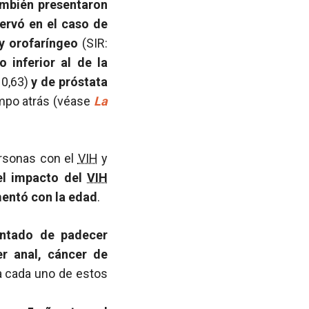
ambién presentaron
servó
en el caso de
y orofaríngeo
(SIR:
 inferior al de la
 0,63)
y de próstata
empo atrás (véase
La
rsonas con el
VIH
y
el impacto del
VIH
mentó con la edad
.
ntado de padecer
r anal, cáncer de
a cada uno de estos