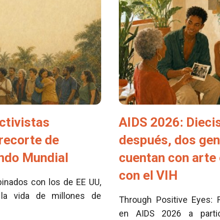
ctivistas
AIDS 2026: Dieci
 recorte de
después, dos ge
ondo Mundial
cuentan con arte 
con el VIH
inados con los de EE UU,
la vida de millones de
Through Positive Eyes: 
en AIDS 2026 a partici