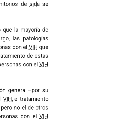
nitorios de
sida
se
o que la mayoría de
go, las patologías
onas con el
VIH
que
tratamiento de estas
 personas con el
VIH
ión genera –por su
el
VIH
, el tratamiento
, pero no el de otros
ersonas con el
VIH