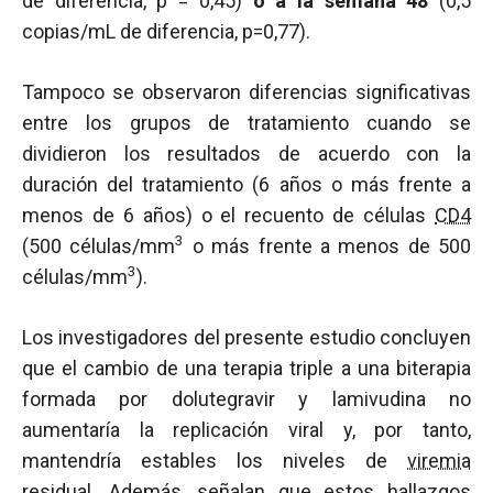
de diferencia,
p
= 0,45)
o a la semana 48
(0,5
copias/mL de diferencia, p=0,77).
Tampoco se observaron diferencias significativas
entre los grupos de tratamiento cuando se
dividieron los resultados de acuerdo con la
duración del tratamiento (6 años o más frente a
menos de 6 años) o el recuento de células
CD4
3
(500 células/mm
o más frente a menos de 500
3
células/mm
).
Los investigadores del presente estudio concluyen
que el cambio de una terapia triple a una biterapia
formada por dolutegravir y lamivudina no
aumentaría la replicación viral y, por tanto,
mantendría estables los niveles de
viremia
residual. Además, señalan que estos hallazgos