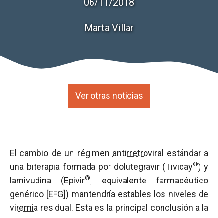
06/11/2018
Marta Villar
Ver otras noticias
El cambio de un régimen
antirretroviral
estándar a
®
una biterapia formada por dolutegravir (Tivicay
) y
®
lamivudina (Epivir
; equivalente farmacéutico
genérico [EFG]) mantendría estables los niveles de
viremia
residual. Esta es la principal conclusión a la