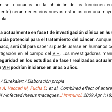
n ser causadas por la inhibición de las funciones en
mente) serán necesarios nuevos estudios con una mayo
ula.
 actualmente en fase I de investigación clínica en h
cacia potencial para el tratamiento del cáncer
. Aunque
maco, será útil para saber si puede usarse en humanos c
stigación en el campo del
VIH
. Los investigadores man
guridad en los estudios de fase I realizados actual
en
VIH
podrían iniciarse en unos 5 años
.
 Eurekalert / Elaboración propia
o A
,
Vaccari M
,
Fuchs D
, et al.
Combined effect of antire
 SIV-infected rhesus macaques.
J Immunol.
2009 Apr 1;182