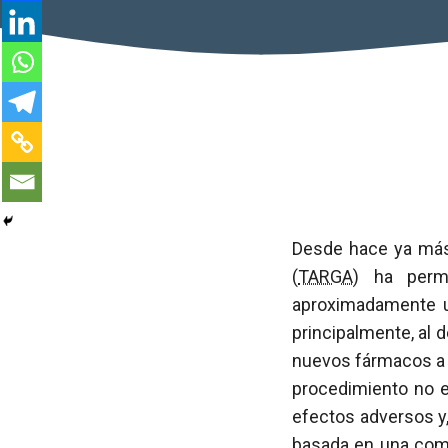
Desde hace ya más 
(
TARGA
) ha perm
aproximadamente u
principalmente, al 
nuevos fármacos a
procedimiento no e
efectos adversos y,
basada en una comb