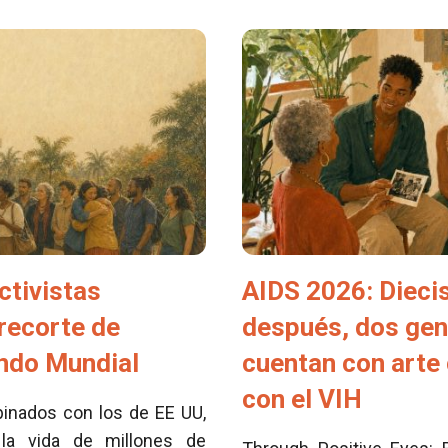
ctivistas
AIDS 2026: Dieci
 recorte de
después, dos ge
ondo Mundial
cuentan con arte 
con el VIH
inados con los de EE UU,
la vida de millones de