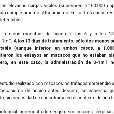
an elevadas cargas virales (superiores a 100.000 cop
do completamente al tratamiento. En los tres casos re
detectable.
s tomaron muestras de sangre a los 6 y a los 13 
 D-1mT
. A los 13 días de tratamiento, sólo dos monos 
able (aunque inferior, en ambos casos, a 1.00
itieron los ensayos en macacos que no estaban si
 pero, en este caso, la administración de D-1mT 
estudio realizado con macacos no tratados sorprendió a
 mecanismo de acción antes descrito, se esperaba q
olo, sin necesidad de encontrarse en el contexto de una t
 potencial incremento de riesgo de reacciones alérgica