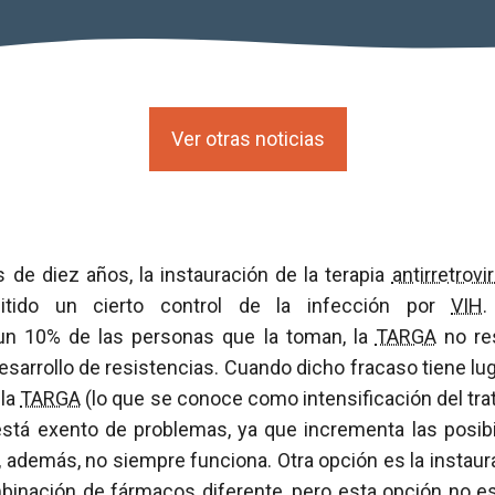
Ver otras noticias
de diez años, la instauración de la terapia
antirretrovir
itido un cierto control de la infección por
VIH
.
n 10% de las personas que la toman, la
TARGA
no res
desarrollo de resistencias. Cuando dicho fracaso tiene lu
 la
TARGA
(lo que se conoce como intensificación del tra
stá exento de problemas, ya que incrementa las posib
 además, no siempre funciona. Otra opción es la instau
inación de fármacos diferente, pero esta opción no es i