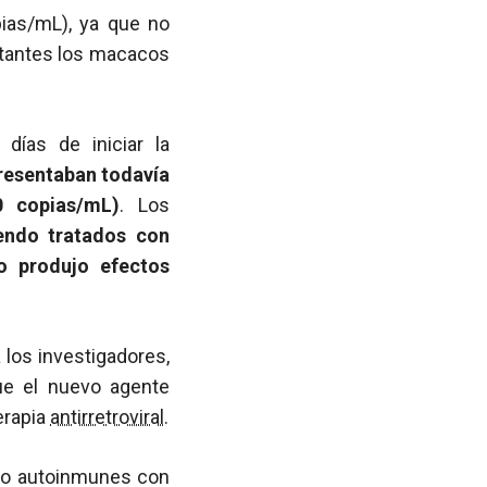
ias/mL), ya que no
stantes los macacos
días de iniciar la
presentaban todavía
0 copias/mL)
. Los
endo tratados con
no produjo efectos
 los investigadores,
ue el nuevo agente
erapia
antirretroviral
.
s o autoinmunes con