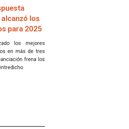
spuesta
 alcanzó los
tos para 2025
zado los mejores
cos en más de tres
nanciación frena los
 entredicho