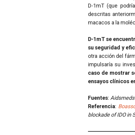
D-1mT (que podría
descritas anterior
macacos a la moléc
D-1mT se encuentra
su seguridad y efi
otra acción del fár
impulsaría su inve
caso de mostrar se
ensayos clínicos 
Fuentes
:
Aidsmeds /
Referencia
:
Boass
blockade of IDO in