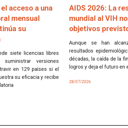
el acceso a una
AIDS 2026: La re
oral mensual
mundial al VIH no
tinúa su
objetivos previs
n
Aunque se han alcan
resultados epidemiológi
e siete licencias libres
décadas, la caída de la fi
 suministrar versiones
logros y deja el futuro en
travir en 129 países si el
tra su eficacia y recibe
28/07/2026
latoria