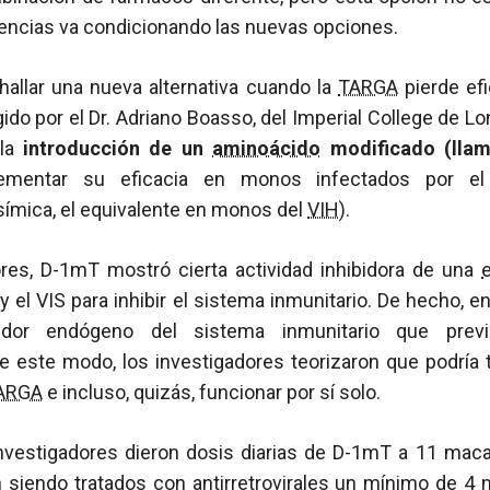
tencias va condicionando las nuevas opciones.
hallar una nueva alternativa cuando la
TARGA
pierde efi
gido por el Dr. Adriano Boasso, del Imperial College de L
 la
introducción de un
aminoácido
modificado (lla
ementar su eficacia en monos infectados por el
símica, el equivalente en monos del
VIH
).
res, D-1mT mostró cierta actividad inhibidora de una
y el VIS para inhibir el sistema inmunitario. De hecho, e
dor endógeno del sistema inmunitario que previe
De este modo, los investigadores teorizaron que podría 
ARGA
e incluso, quizás, funcionar por sí solo.
 investigadores dieron dosis diarias de D-1mT a 11 mac
n siendo tratados con antirretrovirales un mínimo de 4