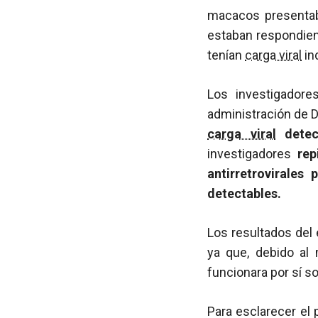
macacos presentab
estaban respondien
tenían
carga viral
in
Los investigadore
administración de
carga viral
detect
investigadores
rep
antirretrovirales
detectables.
Los resultados del 
ya que, debido al
funcionara por sí s
Para esclarecer el