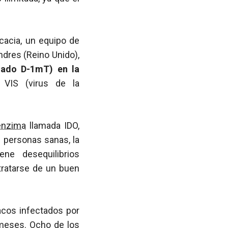
cacia, un equipo de
ondres (Reino Unido),
mado D-1mT) en la
 VIS (virus de la
enzima
llamada IDO,
n personas sanas, la
ne desequilibrios
tratarse de un buen
acos infectados por
 meses. Ocho de los