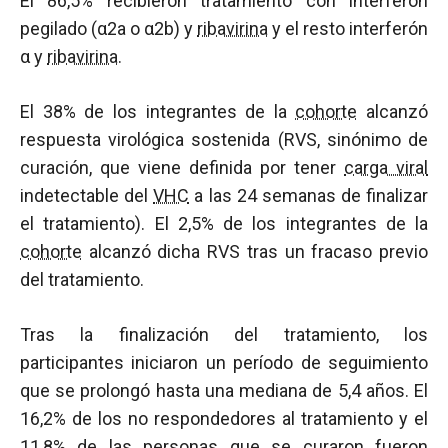
El 86,5% recibieron tratamiento con interferón
pegilado (α2a o α2b) y
ribavirina
y el resto interferón
α y
ribavirina
.
El 38% de los integrantes de la
cohorte
alcanzó
respuesta virológica sostenida (RVS, sinónimo de
curación, que viene definida por tener
carga viral
indetectable del
VHC
a las 24 semanas de finalizar
el tratamiento). El 2,5% de los integrantes de la
cohorte
alcanzó dicha RVS tras un fracaso previo
del tratamiento.
Tras la finalización del tratamiento, los
participantes iniciaron un período de seguimiento
que se prolongó hasta una mediana de 5,4 años. El
16,2% de los no respondedores al tratamiento y el
11,8% de las personas que se curaron fueron