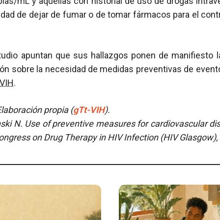
pias/mL y aquellas con historial de uso de drogas intr
dad de dejar de fumar o de tomar fármacos para el contr
tudio apuntan que sus hallazgos ponen de manifiesto 
ón sobre la necesidad de medidas preventivas de event
VIH
.
laboración propia (
gTt-VIH
).
ski N. Use of preventive measures for cardiovascular di
Congress on Drug Therapy in HIV Infection (HIV Glasgow),