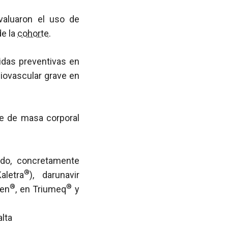
valuaron el uso de
de la
cohorte
.
idas preventivas en
iovascular grave en
e de masa corporal
ido, concretamente
®
aletra
), darunavir
®
®
gen
, en Triumeq
y
alta