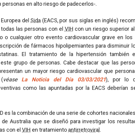
 personas en alto riesgo de padecerlos-.
a Europea del
Sida
(EACS, por sus siglas en inglés) recom
e todas las personas con el
VIH
con un riesgo superior a
io o cualquier otro evento cardiovascular grave en los
escripción de fármacos hipolipemiantes para disminuir lo
tatinas. El tratamiento de la hipertensión también 
este grupo de personas. Cabe destacar que las pers
presentan un mayor riesgo cardiovascular que person
 (
véase
La Noticia del Día 03/03/2021
), por lo 
eventivas como las apuntadas por la EACS deberían s
es la combinación de una serie de cohortes nacionales
de Australia que se diseñó para investigar los resultad
as con el
VIH
en tratamiento
antirretroviral
.