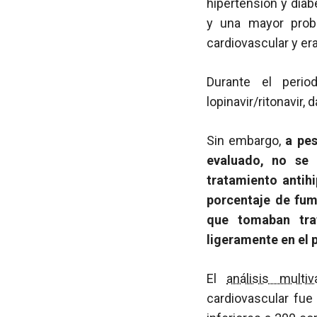
hipertensión y dia
y una mayor proba
cardiovascular y er
Durante el perio
lopinavir/ritonavir, 
Sin embargo,
a pes
evaluado, no se 
tratamiento antih
porcentaje de fum
que tomaban tra
ligeramente en el 
El
análisis multiva
cardiovascular fu