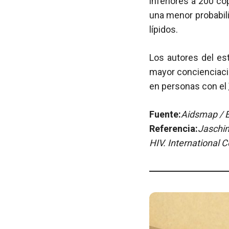
inferiores a 200 co
una menor probabili
lípidos.
Los autores del es
mayor concienciaci
en personas con el
Fuente:
Aidsmap / E
Referencia:
Jaschin
HIV. International 