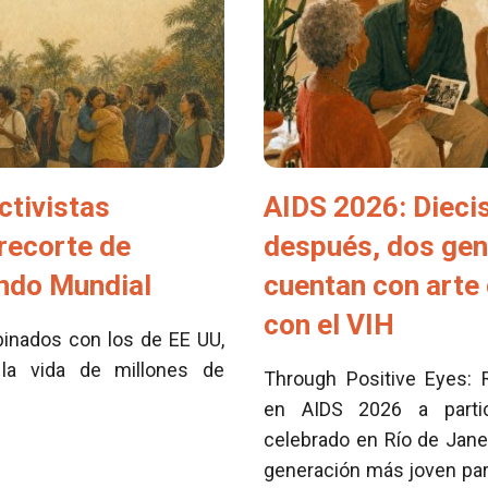
ctivistas
AIDS 2026: Dieci
 recorte de
después, dos ge
ondo Mundial
cuentan con arte 
con el VIH
inados con los de EE UU,
la vida de millones de
Through Positive Eyes: 
en AIDS 2026 a partici
celebrado en Río de Jane
generación más joven para