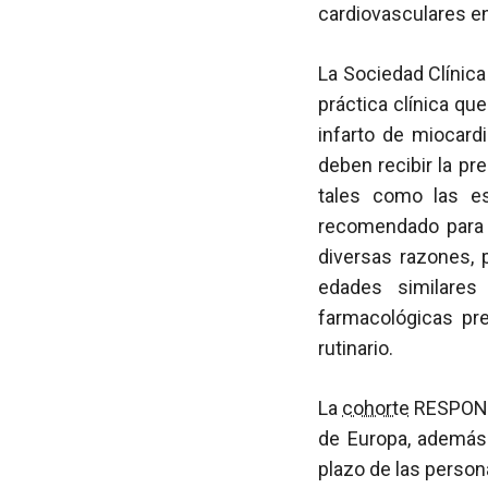
cardiovasculares en
La Sociedad Clínic
práctica clínica qu
infarto de miocard
deben recibir la pr
tales como las es
recomendado para 
diversas razones, 
edades similares
farmacológicas pr
rutinario.
La
cohorte
RESPOND 
de Europa, además 
plazo de las person