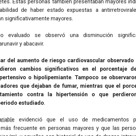
betes. Estas personas también presentaban mayores ín
bilidad de haber estado expuestas a antirretroviral
an significativamente mayores.
do evaluado se observó una disminución signifi
darunavir y abacavir.
ar del aumento de riesgo cardiovascular observado 
dieron cambios significativos en el porcentaje de
ipertensivo o hipolipemiante
.
Tampoco se observaron
adores que dejaban de fumar, mientras que el porc
tamiento contra la hipertensión o que perdiero
periodo estudiado
.
riable
evidenció que el uso de medicamentos pa
e más frecuente en personas mayores y que las per