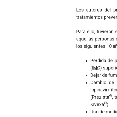
Los autores del p
tratamientos preven
Para ello, tuviero
aquellas personas 
los siguientes 10 a
Pérdida de 
(
IMC
) super
Dejar de fum
Cambio de a
lopinavir/r
®
(Prezista
, 
®
Kivexa
)
Uso de medic