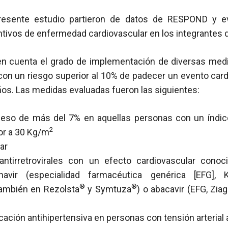
resente estudio partieron de datos de RESPOND y e
tivos de enfermedad cardiovascular en los integrantes 
n en cuenta el grado de implementación de diversas med
con un riesgo superior al 10% de padecer un evento card
ños. Las medidas evaluadas fueron las siguientes:
peso de más del 7% en aquellas personas con un índic
2
ior a 30 Kg/m
ar
ntirretrovirales con un efecto cardiovascular conoc
itonavir (especialidad farmacéutica genérica [EFG], K
®
®
también en Rezolsta
y Symtuza
) o abacavir (EFG, Zia
ación antihipertensiva en personas con tensión arterial 