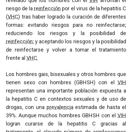
revelado que los hombres con el
VIH
afrontan el
riesgo de la
reinfección
por el virus de la hepatitis C
(
VHC
) tras haber logrado la curación de diferentes
formas: evitando riesgos para no reinfectarse;
reduciendo los riesgos y la posibilidad de
reinfección
; y aceptando los riesgos y la posibilidad
de reinfectarse y volver a tomar el tratamiento
frente al
VHC
.
Los hombres gais, bisexuales y otros hombres que
tienen sexo con hombres (GBHSH) con el
VIH
representan una importante población expuesta a
la hepatitis C en contextos sexuales y de uso de
drogas, con una
prevalencia
estimada de hasta el
39%. Aunque muchos hombres GBHSH con el
VIH
logran curarse de la hepatitis C gracias al
tratamiento, el elevado número de reinfecciones