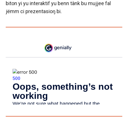
biton yi yu interaktif yu benn tànk bu mujjee fal
jëmm ci prezentasioŋ bi.