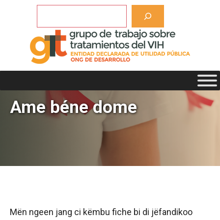
Saltar
Buscar
al
contenido
Ame béne dome
Mën ngeen jang ci këmbu fiche bi di jëfandikoo