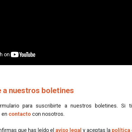
 a nuestros boletines
ormulario para suscribirte a nuestros boletines. Si t
e en
contacto
con nosotros.
onfirmas que has leído el
aviso legal
y aceptas la
política