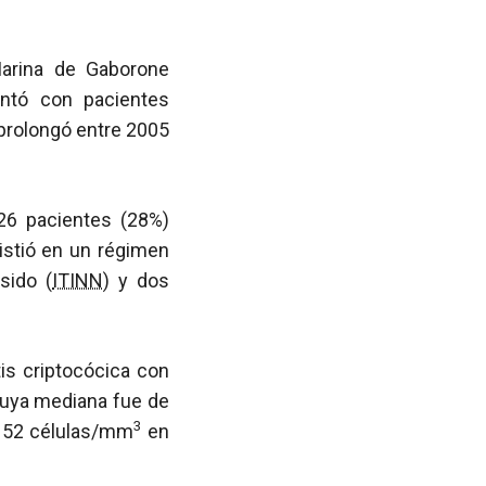
Marina de Gaborone
ontó con pacientes
 prolongó entre 2005
 26 pacientes (28%)
istió en un régimen
sido (
ITINN
) y dos
tis criptocócica con
cuya mediana fue de
3
 52 células/mm
en