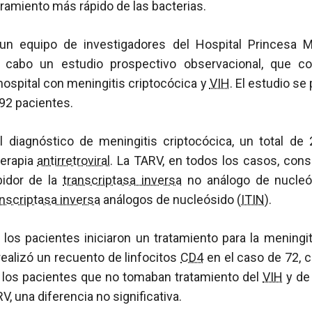
aramiento más rápido de las bacterias.
un equipo de investigadores del Hospital Princesa 
a cabo un estudio prospectivo observacional, que c
ospital con meningitis criptocócica y
VIH
. El estudio se
92 pacientes.
diagnóstico de meningitis criptocócica, un total de
terapia
antirretroviral
. La TARV, en todos los casos, cons
bidor de la
transcriptasa inversa
no análogo de nucleó
anscriptasa inversa
análogos de nucleósido (
ITIN
).
 los pacientes iniciaron un tratamiento para la meningi
realizó un recuento de linfocitos
CD4
en el caso de 72, 
los pacientes que no tomaban tratamiento del
VIH
y de
V, una diferencia no significativa.