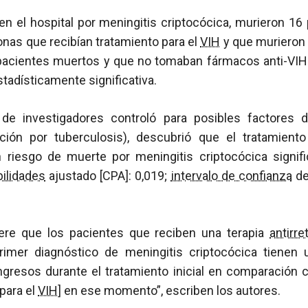
en el hospital por meningitis criptocócica, murieron 16
nas que recibían tratamiento para el
VIH
y que murieron 
s pacientes muertos y que no tomaban fármacos anti-VIH
stadísticamente significativa.
de investigadores controló para posibles factores 
ción por tuberculosis), descubrió que el tratamien
 riesgo de muerte por meningitis criptocócica signi
ilidades
ajustado [CPA]: 0,019;
intervalo de confianza
de
iere que los pacientes que reciben una terapia
antirre
mer diagnóstico de meningitis criptocócica tienen
ingresos durante el tratamiento inicial en comparación 
para el
VIH
] en ese momento”, escriben los autores.