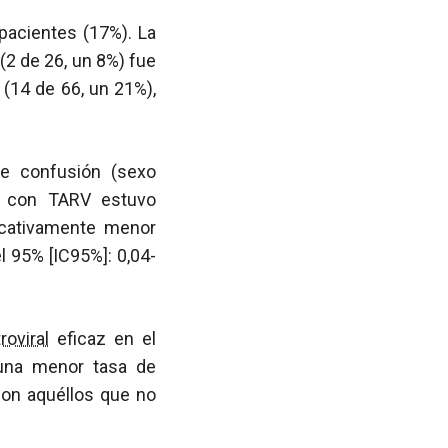
 pacientes (17%). La
(2 de 26, un 8%) fue
 (14 de 66, un 21%),
de confusión (sexo
to con TARV estuvo
ficativamente menor
l 95% [IC95%]: 0,04-
troviral
eficaz en el
 una menor tasa de
con aquéllos que no