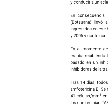
y conducir a un acl
En consecuencia, 
(Botsuana) llevó 
ingresados en ese h
y 2006 y contó con 
En el momento del 
estaba recibiendo 
basado en un inhi
inhibidores de la
tr
Tras 14 días, todos
amfotericina B. Se 
3
41 células/mm
en 
los que recibían TAR