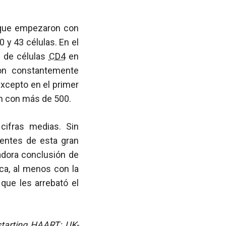
 que empezaron con
0 y 43 células. En el
s de células
CD4
en
ron constantemente
excepto en el primer
n con más de 500.
cifras medias. Sin
ientes de esta gran
adora conclusión de
a, al menos con la
que les arrebató el
starting HAART: UK-