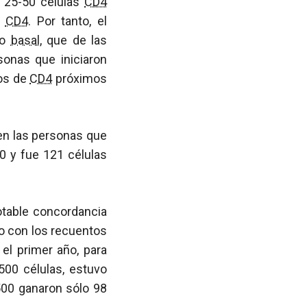
n 25-50 células
CD4
s
CD4
. Por tanto, el
 o
basal
, que de las
sonas que iniciaron
os de
CD4
próximos
en las personas que
 y fue 121 células
table concordancia
to con los recuentos
el primer año, para
00 células, estuvo
500 ganaron sólo 98