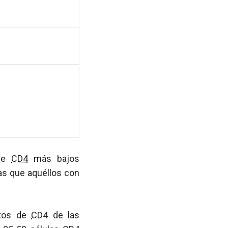
 de
CD4
más bajos
ras que aquéllos con
ntos de
CD4
de las