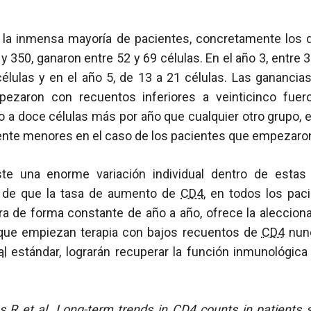
, la inmensa mayoría de pacientes, concretamente los
 350, ganaron entre 52 y 69 células. En el año 3, entre 3
células y en el año 5, de 13 a 21 células. Las ganancia
ezaron con recuentos inferiores a veinticinco fue
o a doce células más por año que cualquier otro grupo, 
nte menores en el caso de los pacientes que empezaro
ste una enorme variación individual dentro de estas 
 de que la tasa de aumento de
CD4
, en todos los pac
ra de forma constante de año a año, ofrece la aleccion
 que empiezan terapia con bajos recuentos de
CD4
nunc
al
estándar, lograrán recuperar la función inmunológica 
 R et al. Long-term trends in
CD4
counts in patients 