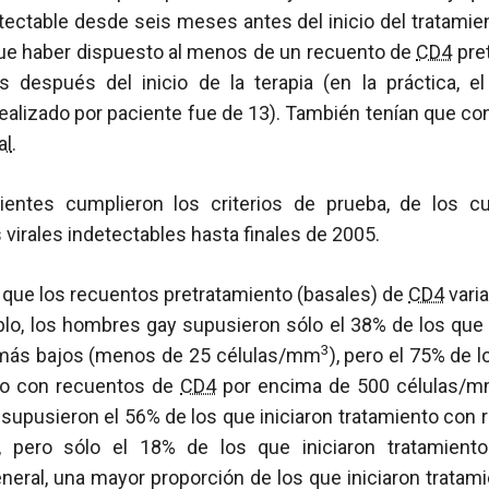
ectable desde seis meses antes del inicio del tratamient
que haber dispuesto al menos de un recuento de
CD4
pret
después del inicio de la terapia (en la práctica, 
ealizado por paciente fue de 13). También tenían que co
al
.
entes cumplieron los criterios de prueba, de los cu
virales indetectables hasta finales de 2005.
 que los recuentos pretratamiento (basales) de
CD4
varia
plo, los hombres gay supusieron sólo el 38% de los qu
3
ás bajos (menos de 25 células/mm
), pero el 75% de 
nto con recuentos de
CD4
por encima de 500 células/
supusieron el 56% de los que iniciaron tratamiento con 
, pero sólo el 18% de los que iniciaron tratamien
eneral, una mayor proporción de los que iniciaron trata