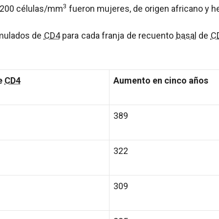
3
a 200 células/mm
fueron mujeres, de origen africano y h
mulados de
CD4
para cada franja de recuento
basal
de
C
e
CD4
Aumento en cinco años
389
322
309