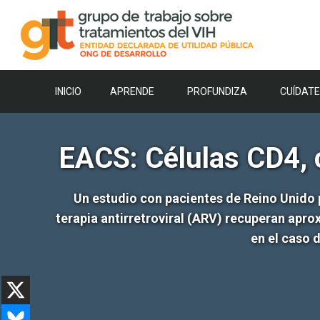
Saltar
al
contenido
INICIO
APRENDE
PROFUNDIZA
CUÍDATE
EACS: Células CD4, 
Un estudio con pacientes de Reino Unido 
terapia antirretroviral (ARV) recuperan ap
en el caso 