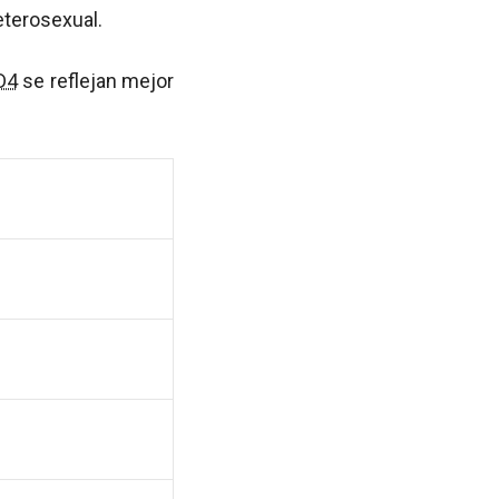
eterosexual.
D4
se reflejan mejor