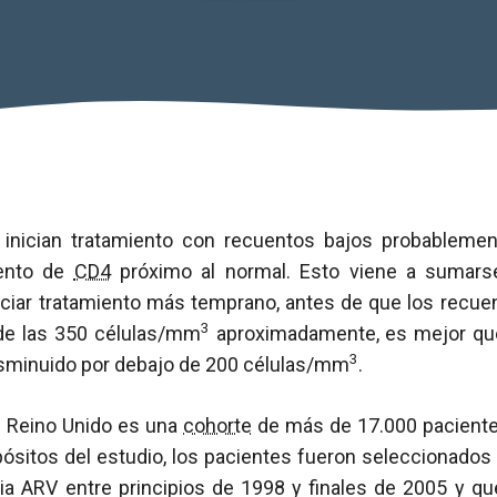
 inician tratamiento con recuentos bajos probablemen
uento de
CD4
próximo al normal. Esto viene a sumarse
iciar tratamiento más temprano, antes de que los recue
3
de las 350 células/mm
aproximadamente, es mejor que
3
sminuido por debajo de 200 células/mm
.
 Reino Unido es una
cohorte
de más de 17.000 pacient
pósitos del estudio, los pacientes fueron seleccionado
apia ARV entre principios de 1998 y finales de 2005 y q