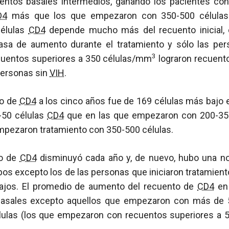
entos basales intermedios, ganando los pacientes co
D4
más que los que empezaron con 350-500 célula
células
CD4
depende mucho más del recuento inicial,
tasa de aumento durante el tratamiento y sólo las per
3
cuentos superiores a 350 células/mm
lograron recuent
personas sin
VIH
.
no de
CD4
a los cinco años fue de 169 células más bajo 
-50 células
CD4
que en las que empezaron con 200-350
mpezaron tratamiento con 350-500 células.
to de
CD4
disminuyó cada año y, de nuevo, hubo una no
pos excepto los de las personas que iniciaron tratamien
ajos. El promedio de aumento del recuento de
CD4
en 
basales excepto aquellos que empezaron con más de 5
lulas (los que empezaron con recuentos superiores a 