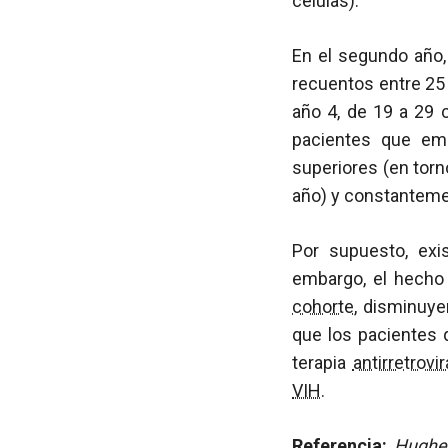
células).
En el segundo año
recuentos entre 25 y
año 4, de 19 a 29 
pacientes que emp
superiores (en torn
año) y constanteme
Por supuesto, exi
embargo, el hecho
cohorte
, disminuye
que los pacientes
terapia
antirretrovir
VIH
.
Referencia:
Hughes