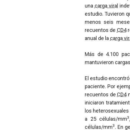
una
carga viral
indet
estudio. Tuvieron 
menos seis meses 
recuentos de
CD4
r
anual de la
carga vir
Más de 4.100 paci
mantuvieron cargas 
El estudio encontró
paciente. Por ejem
recuentos de
CD4
m
iniciaron tratamie
los heterosexuales 
3
a 25 células/mm
3
células/mm
. En g