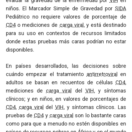
evaluar la gravedad de la enfermedad por
VIH
en
niños. El Marcador Simple de Gravedad por
SIDA
Pediátrico no requiere valores de porcentaje de
CD4
o mediciones de
carga viral
, y está destinado
para su uso en contextos de recursos limitados
donde estas pruebas más caras podrían no estar
disponibles.
En países desarrollados, las decisiones sobre
cuándo empezar el tratamiento
antirretroviral
en
adultos se basan en recuentos de células
CD4
,
mediciones de
carga viral
del
VIH
, y síntomas
clínicos; y en niños, en valores de porcentajes de
CD4
,
carga viral
del
VIH
, y síntomas clínicos. Las
pruebas de
CD4
y
carga viral
son lo bastante caras
como para que a menudo no estén disponibles en
países de recursos pobres en África y en el mundo