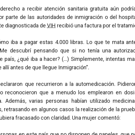
erecho a recibir atención sanitaria gratuita aún podr
por parte de las autoridades de inmigración o del hospit
e diagnosticada de
VIH
recibió una factura por el tratami
o iba a pagar estas 4.000 libras. Lo que te mata ante
 Me descubrí pensando que si no tenía una autorizaci
 país, ¿qué iba a hacer? (…) Simplemente, intentas marc
allí antes de que llegue Inmigración”.
declararon que recurrieron a la automedicación. Pidie
ero reconocieron que a menudo los emplearon en dos
. Además, varias personas habían utilizado medicina
as, retrasando en algunos casos la realización de la prue
ubiera fracasado con claridad. Una mujer comentó:
ersonas en este país que no disponen de papeles, que 