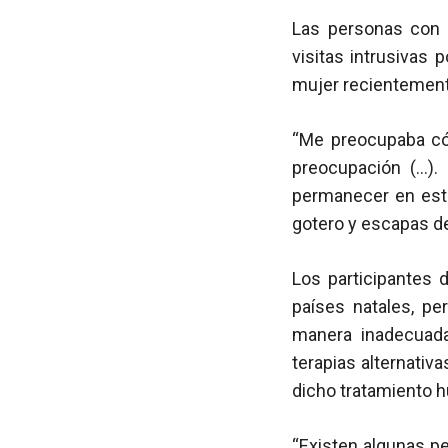
Las personas con d
visitas intrusivas 
mujer recientement
“Me preocupaba cóm
preocupación (…).
permanecer en este
gotero y escapas de 
Los participantes 
países natales, p
manera inadecuada
terapias alternativ
dicho tratamiento h
“Existen algunas p