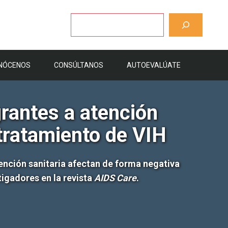
Buscar
NÓCENOS
CONSÚLTANOS
AUTOEVALÚATE
grantes a atención
 tratamiento de VIH
tención sanitaria afectan de forma negativa
tigadores en la revista
AIDS Care
.