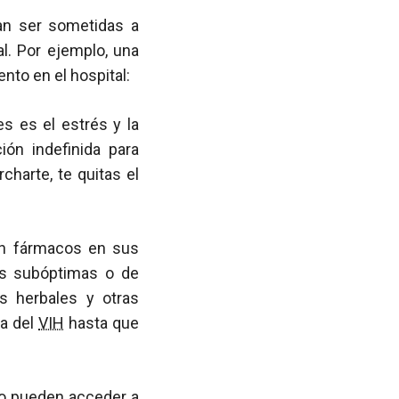
ían ser sometidas a
al. Por ejemplo, una
ento en el hospital:
s es el estrés y la
ón indefinida para
harte, te quitas el
ron fármacos en sus
is subóptimas o de
s herbales y otras
ba del
VIH
hasta que
no pueden acceder a