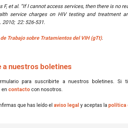
F, et al.
‘‘If I cannot access services, then there is no re
alth service charges on HIV testing and treatment a
. 2010; 22: 526-531.
de Trabajo sobre Tratamientos del VIH (gTt)
.
 a nuestros boletines
ormulario para suscribirte a nuestros boletines. Si t
e en
contacto
con nosotros.
onfirmas que has leído el
aviso legal
y aceptas la
política