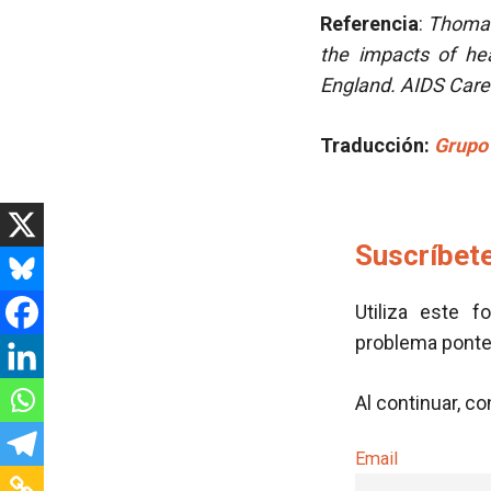
Referencia
:
Thomas 
the impacts of he
England. AIDS Care
Traducción
:
Grupo 
Suscríbete
Utiliza este f
problema pont
Al continuar, c
Email