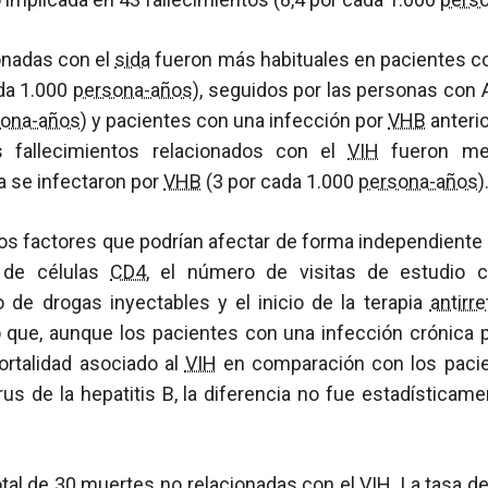
onadas con el
sida
fueron más habituales en pacientes co
da 1.000
persona-años
), seguidos por las personas con 
sona-años
) y pacientes con una infección por
VHB
anterio
s fallecimientos relacionados con el
VIH
fueron men
 se infectaron por
VHB
(3 por cada 1.000
persona-años
)
los factores que podrían afectar de forma independiente
de células
CD4
, el número de visitas de estudio
o de drogas inyectables y el inicio de la terapia
antirre
que, aunque los pacientes con una infección crónica 
rtalidad asociado al
VIH
en comparación con los paci
rus de la hepatitis B, la diferencia no fue estadísticame
otal de 30 muertes no relacionadas con el
VIH
. La tasa 