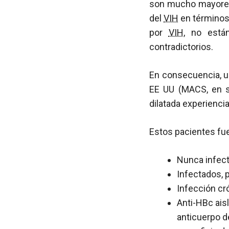
son mucho mayores
del
VIH
en términos 
por
VIH
, no están
contradictorios.
En consecuencia, u
EE UU (MACS, en s
dilatada experienci
Estos pacientes fue
Nunca infect
Infectados, p
Infección cró
Anti-HBc aisl
anticuerpo d