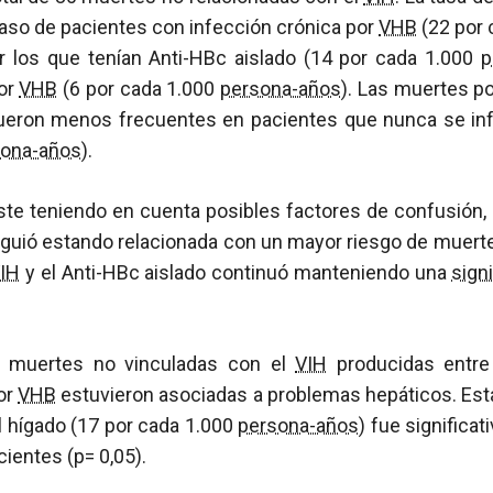
caso de pacientes con infección crónica por
VHB
(22 por 
or los que tenían Anti-HBc aislado (14 por cada 1.000
p
por
VHB
(6 por cada 1.000
persona-años
). Las muertes 
eron menos frecuentes en pacientes que nunca se in
sona-años
).
uste teniendo en cuenta posibles factores de confusión, 
siguió estando relacionada con un mayor riesgo de muer
IH
y el Anti-HBc aislado continuó manteniendo una
sign
s muertes no vinculadas con el
VIH
producidas entre
or
VHB
estuvieron asociadas a problemas hepáticos. Esta
l hígado (17 por cada 1.000
persona-años
) fue signific
cientes (p= 0,05).