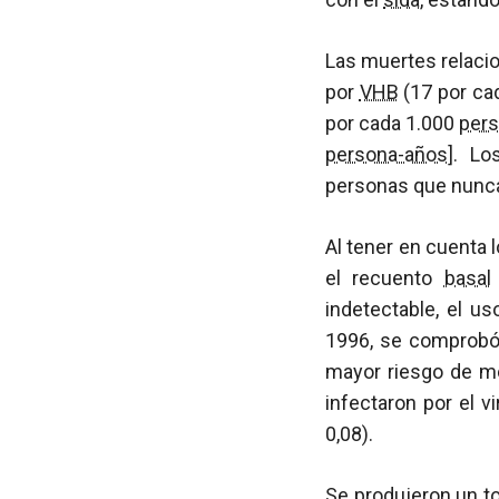
Las muertes relaci
por
VHB
(17 por ca
por cada 1.000
per
persona-años
]. Lo
personas que nunca
Al tener en cuenta 
el recuento
basal
indetectable, el us
1996, se comprobó 
mayor riesgo de mo
infectaron por el vi
0,08).
Se produjeron un t