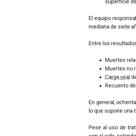
superficie del
El equipo responsab
mediana de siete a
Entre los resultado
Muertes rel
Muertes no 
Carga viral
d
Recuento d
En general, ochenta
lo que supone una t
Pese al uso de tr
con el
sida
, estand