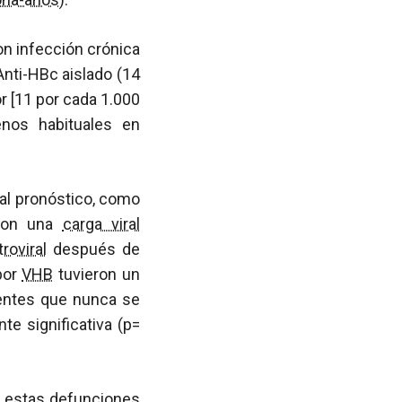
n infección crónica
Anti-HBc aislado (14
r [11 por cada 1.000
os habituales en
.
 al pronóstico, como
 con una
carga viral
troviral
después de
por
VHB
tuvieron un
entes que nunca se
nte significativa (p=
de estas defunciones