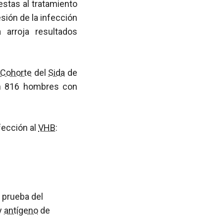
stas al tratamiento
sión de la infección
a arroja resultados
Cohorte
del
Sida
de
on 816 hombres con
fección al
VHB
:
a prueba del
 y
antígeno
de