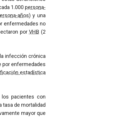
cada 1.000
persona-
ersona-años
) y una
por enfermedades no
fectaron por
VHB
(2
la infección crónica
te por enfermedades
ificación estadística
 los pacientes con
 tasa de mortalidad
ativamente mayor que