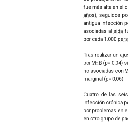
fue más alta en el 
años
), seguidos p
antigua infección 
asociadas al
sida
fu
por cada 1.000
per
Tras realizar un aj
por
VHB
(p= 0,04) 
no asociadas con
V
marginal (p= 0,06).
Cuatro de las sei
infección crónica p
por problemas en e
en otro grupo de pa