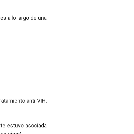
es a lo largo de una
ratamiento anti-VIH,
rte estuvo asociada
ona-años
).