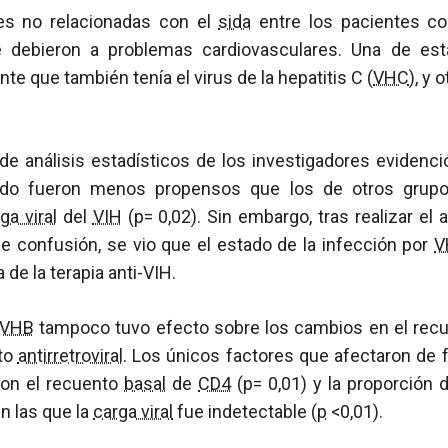
s no relacionadas con el
sida
entre los pacientes co
e debieron a problemas cardiovasculares. Una de es
te que también tenía el virus de la hepatitis C (
VHC
), y 
de análisis estadísticos de los investigadores evidenc
ado fueron menos propensos que los de otros grup
ga viral
del
VIH
(p= 0,02). Sin embargo, tras realizar el
e confusión, se vio que el estado de la infección por
V
 de la terapia anti-VIH.
VHB
tampoco tuvo efecto sobre los cambios en el rec
nto
antirretroviral
. Los únicos factores que afectaron de f
ron el recuento
basal
de
CD4
(p= 0,01) y la proporción d
n las que la
carga viral
fue indetectable (
p
<0,01).