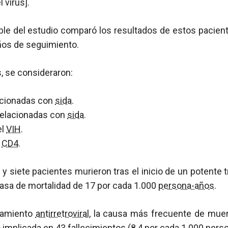
 virus].
le del estudio comparó los resultados de estos pacient
ños de seguimiento.
s, se consideraron:
acionadas con
sida
.
relacionadas con
sida
.
el
VIH
.
e
CD4
.
 y siete pacientes murieron tras el inicio de un potente t
asa de mortalidad de 17 por cada 1.000
persona-años
.
atamiento
antirretroviral
, la causa más frecuente de mue
o implicada en 43 fallecimientos (8,4 por cada 1.000
pers