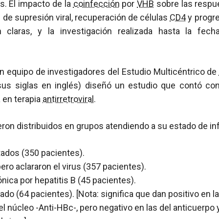
. El impacto de la
coinfección
por
VHB
sobre las respue
de supresión viral, recuperación de células
CD4
y progre
 claras, y la investigación realizada hasta la fech
n equipo de investigadores del Estudio Multicéntrico de
us siglas en inglés) diseñó un estudio que contó c
a en terapia
antirretroviral
.
ron distribuidos en grupos atendiendo a su estado de in
ados (350 pacientes).
ero aclararon el virus (357 pacientes).
nica por hepatitis B (45 pacientes).
ado (64 pacientes). [Nota: significa que dan positivo en l
el núcleo -Anti-HBc-, pero negativo en las del anticuerpo