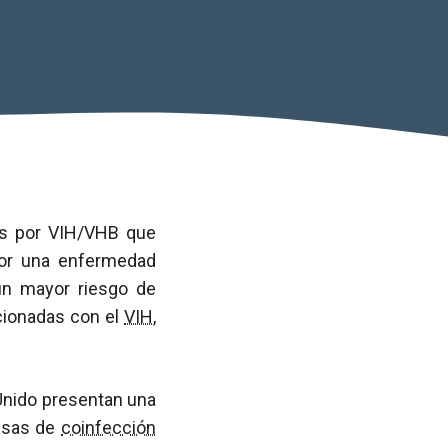
dos por VIH/VHB que
or una enfermedad
un mayor riesgo de
cionadas con el
VIH
,
Unido presentan una
tasas de
coinfección