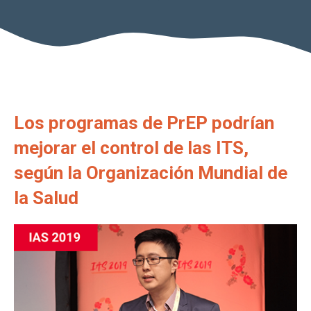
Los programas de PrEP podrían
mejorar el control de las ITS,
según la Organización Mundial de
la Salud