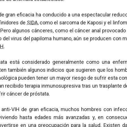
 de gran eficacia ha conducido a una espectacular reduc
finidores de
SIDA
, como el sarcoma de Kaposi y el linfo
. Pero algunos cánceres, como el cáncer anal provocado 
go del virus del papiloma humano, aún se producen con m
IH
.
stata está considerado generalmente como una enfe
ten también algunos indicios que sugieren que los hombr
ológica pueden tener un mayor riesgo de sufrir esta con
n recibido terapia inmunosupresiva tras un trasplante d
rir cáncer de próstata.
ia anti-VIH de gran eficacia, muchos hombres con infec
viviendo hasta edades más avanzadas y, en consecue
vertirse en una preocupación para la salud. Existen da