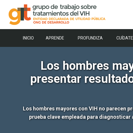
Saltar
al
contenido
INICIO
APRENDE
PROFUNDIZA
CUÍDATE
Los hombres mayo
presentar resultad
Los hombres mayores con VIH no parecen pres
prueba clave empleada para diagnosticar a