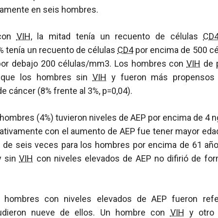
iamente en seis hombres.
 con
VIH
, la mitad tenía un recuento de células
CD
% tenía un recuento de células
CD4
por encima de 500 cé
 por debajo 200 células/mm3. Los hombres con
VIH
de 
 que los hombres sin
VIH
y fueron más propensos 
de cáncer (8% frente al 3%, p=0,04).
 hombres (4%) tuvieron niveles de AEP por encima de 4 ng
icativamente con el aumento de AEP fue tener mayor eda
 de seis veces para los hombres por encima de 61 año
 sin
VIH
con niveles elevados de AEP no difirió de form
 hombres con niveles elevados de AEP fueron refe
acudieron nueve de ellos. Un hombre con
VIH
y otro