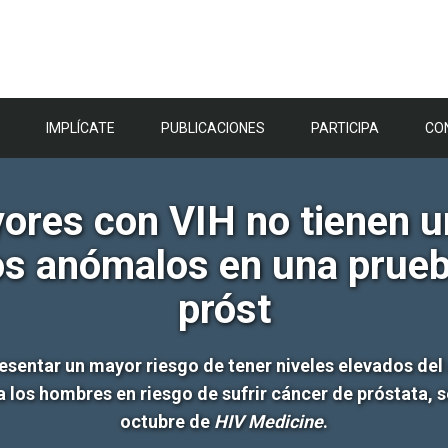
IMPLÍCATE
PUBLICACIONES
PARTICIPA
CO
res con VIH no tienen u
os anómalos en una prueba
próst
entar un mayor riesgo de tener niveles elevados del a
 los hombres en riesgo de sufrir cáncer de próstata, s
octubre de
HIV Medicine
.