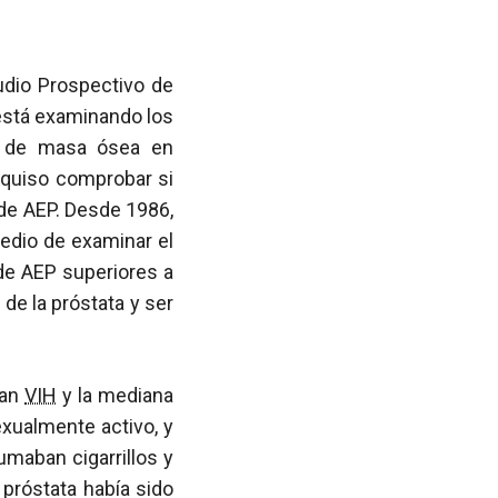
udio Prospectivo de
está examinando los
da de masa ósea en
, quiso comprobar si
de AEP. Desde 1986,
edio de examinar el
de AEP superiores a
de la próstata y ser
ían
VIH
y la mediana
xualmente activo, y
umaban cigarrillos y
próstata había sido