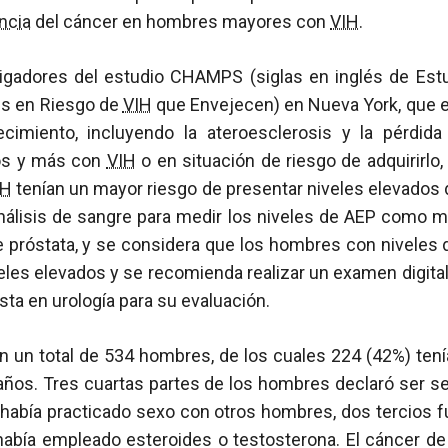
ncia
del cáncer en hombres mayores con
VIH
.
igadores del estudio CHAMPS (siglas en inglés de Est
s en Riesgo de
VIH
que Envejecen) en Nueva York, que 
ecimiento, incluyendo la ateroesclerosis y la pérdi
os y más con
VIH
o en situación de riesgo de adquirirlo
IH
tenían un mayor riesgo de presentar niveles elevados 
álisis de sangre para medir los niveles de AEP como m
e próstata, y se considera que los hombres con niveles 
eles elevados y se recomienda realizar un examen digital 
ista en urología para su evaluación.
on un total de 534 hombres, de los cuales 224 (42%) ten
años. Tres cuartas partes de los hombres declaró ser se
había practicado sexo con otros hombres, dos tercios f
había empleado esteroides o testosterona. El cáncer de 