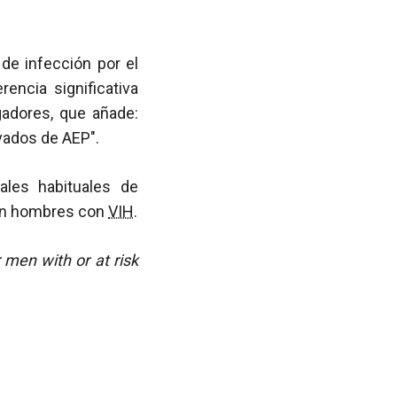
de infección por el
encia significativa
gadores, que añade:
vados de AEP".
les habituales de
 en hombres con
VIH
.
 men with or at risk