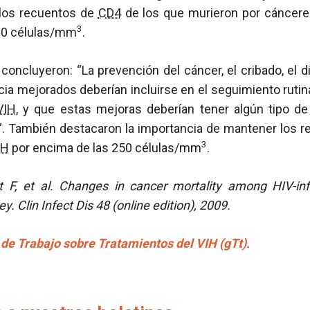
 los recuentos de
CD4
de los que murieron por cánceres
3
00 células/mm
.
concluyeron: “La prevención del cáncer, el cribado, el 
cia mejorados deberían incluirse en el seguimiento rutina
VIH
, y que estas mejoras deberían tener algún tipo d
d”. También destacaron la importancia de mantener los 
3
IH
por encima de las 250 células/mm
.
 F, et al.
Changes in cancer mortality among HIV-inf
vey.
Clin Infect Dis 48 (online edition), 2009.
de Trabajo sobre Tratamientos del VIH (gTt)
.