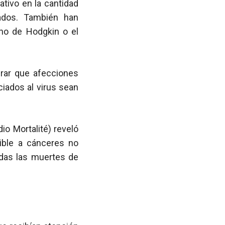
ativo en la cantidad
zados. También han
 no de Hodgkin o el
rar que afecciones
iados al virus sean
io Mortalité) reveló
ible a cánceres no
odas las muertes de