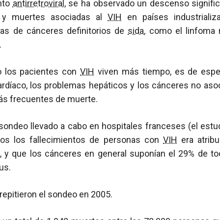
ento
antirretroviral
, se ha observado un descenso signific
 y muertes asociadas al
VIH
en países industriali
sas de cánceres definitorios de
sida
, como el linfoma
.
 los pacientes con
VIH
viven más tiempo, es de espe
ardíaco, los problemas hepáticos y los cánceres no asoc
s frecuentes de muerte.
sondeo llevado a cabo en hospitales franceses (el estud
os los fallecimientos de personas con
VIH
era atribu
, y que los cánceres en general suponían el 29% de t
us.
repitieron el sondeo en 2005.