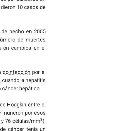
e dieron 10 casos de
r de pecho en 2005
 número de muertes
iaron cambios en el
la
coinfección
por el
, cuando la hepatitis
n cáncer hepático.
de Hodgkin entre el
e murieron por esos
3
y 76 células/mm
).
 de cáncer tenía un