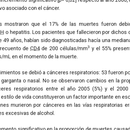
vo asociado con el cáncer.
res mostraron que el 17% de las muertes fueron deb
IH
o hepatitis. Los pacientes que fallecieron por dichos
 49 años, habían sido diagnosticadas hacía una mediana
3
 recuento de
CD4
de 200 células/mm
y el 55% prese
as/mL en el momento de la muerte.
ecimientos se debió a cánceres respiratorios: 53 fueron 
 garganta o nasal. No se observaron cambios en la pr
eres respiratorios entre el año 2005 (5%) y el 2000 
 estilo de vida constituyeron un factor importante en eso
nes murieron por cánceres en las vías respiratorias e
s excesivas de alcohol.
emento significativo en la proporción de muertes causa