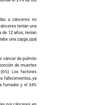
idas a cánceres no
 cánceres tenían una
 de 12 años, tenían
ntaba una
carga viral
por cáncer de pulmón
oporción de muertes
(6%). Los factores
s fallecimientos, ya
ra fumador y el 34%
das por cánceres en