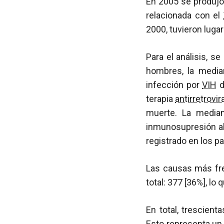
En 2005 se produjo
relacionada con el
2000, tuvieron lugar
Para el análisis, 
hombres, la media
infección por
VIH
d
terapia
antirretrovir
muerte. La media
inmunosupresión al
registrado en los p
Las causas más fr
total: 377 [36%], l
En total, trescien
Esto representa un 