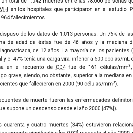
 un total de 1.042 muertes entre las 78.000 personas qu
VIH
en los hospitales que participaron en el estudio. 
 964 fallecimientos.
se dispuso de los datos de 1.013 personas. Un 76% de la
na de edad de éstas fue de 46 años y la mediana de
iagnosticada, de 12 años. La mayoría de los pacientes (
al
y el 47% tenía una
carga viral
inferior a 500 copias/mL 
3
na en el recuento de
CD4
fue de 161 células/mm
go grave, siendo, no obstante, superior a la mediana en
3
acientes que fallecieron en 2000 (90 células/mm
).
ecuentes de muerte fueron las enfermedades definitor
o que supone un descenso desde el año 2000 [47%]).
tas cuarenta y cuatro muertes (34%) estuvieron relacio
incremento significativo [p= 0,02] respecto al año 2000,