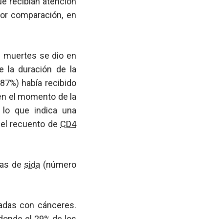
e recibían atención
Por comparación, en
s muertes se dio en
 la duración de la
87%) había recibido
en el momento de la
, lo que indica una
 el recuento de
CD4
ias de
sida
(número
nadas con cánceres.
 donde el 29% de los