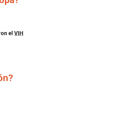
ron el
VIH
ón?