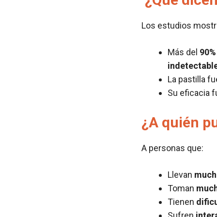
Los estudios mostr
Más del
90%
indetectabl
La pastilla f
Su eficacia 
¿A quién p
A personas que:
Llevan
mucho
Toman
mucha
Tienen
dific
Sufren
inter