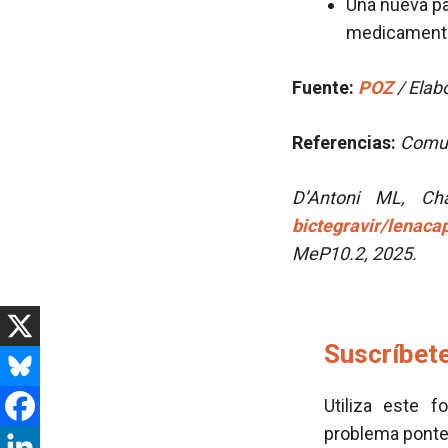
Una nueva pas
medicamento
Fuente:
POZ
/ Elabo
Referencias:
Comun
D’Antoni ML, C
bictegravir/lenac
MeP10.2, 2025.
Suscríbete
Utiliza este f
problema pont