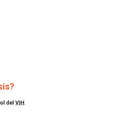
sis?
ol del
VIH
.