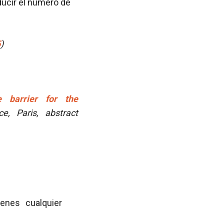
educir el número de
5
)
e barrier for the
, Paris, abstract
ienes cualquier