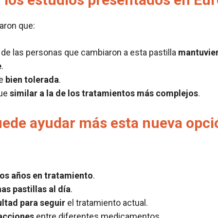
aron que:
de las personas que cambiaron a esta pastilla
mantuvie
e
.
ue
bien tolerada
.
fue
similar a la de los tratamientos más complejos
.
uede ayudar más esta nueva opci
s años en tratamiento
.
s pastillas al día
.
ultad para seguir
el tratamiento actual.
acciones
entre diferentes medicamentos.