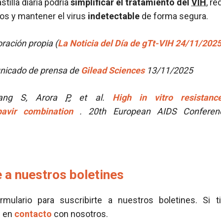
tilla diaria podría
simplificar el tratamiento del
VIH
, r
s y mantener el virus
indetectable
de forma segura.
ración propia (
La Noticia del Día de gTt-VIH 24/11/202
icado de prensa de
Gilead Sciences
13/11/2025
hang S, Arora
P
, et al.
High in vitro resistanc
apavir combination
. 20th European AIDS Conference
 a nuestros boletines
ormulario para suscribirte a nuestros boletines. Si t
e en
contacto
con nosotros.