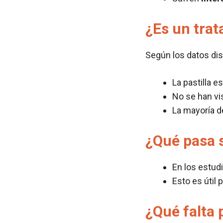
¿Es un tra
Según los datos dis
La pastilla e
No se han vi
La mayoría de
¿Qué pasa s
En los estud
Esto es útil
¿Qué falta 