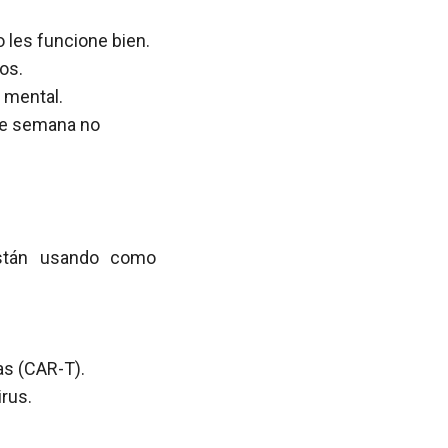
 les funcione bien.
os.
 mental.
 de semana no
stán usando como
as (CAR-T).
rus.