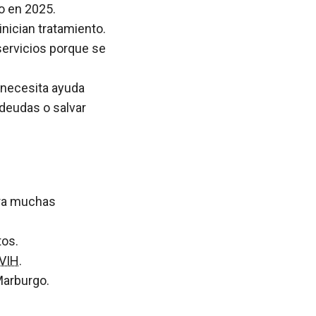
 en 2025.
nician tratamiento.
servicios porque se
 necesita ayuda
 deudas o salvar
era muchas
tos.
VIH
.
Marburgo.