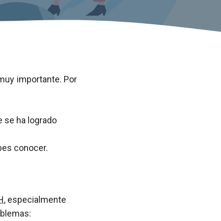
muy importante. Por
e se ha logrado
bes conocer.
H
, especialmente
oblemas: