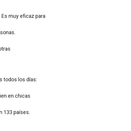
 Es muy eficaz para
rsonas.
otras
s todos los días:
ien en chicas
n 133 países.