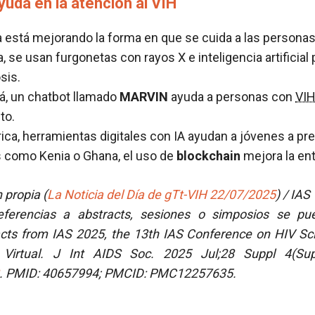
yuda en la atención al VIH
a está mejorando la forma en que se cuida a las persona
a, se usan furgonetas con rayos X e inteligencia artificial
sis.
á, un chatbot llamado
MARVIN
ayuda a personas con
VI
to.
ica, herramientas digitales con IA ayudan a jóvenes a pre
s como Kenia o Ghana, el uso de
blockchain
mejora la en
 propia (
La Noticia del Día de gTt-VIH 22/07/2025
) / IAS
eferencias a abstracts, sesiones o simposios se pu
ts from IAS 2025, the 13th IAS Conference on HIV Sci
 Virtual. J Int AIDS Soc. 2025 Jul;28 Suppl 4(Su
. PMID: 40657994; PMCID: PMC12257635.