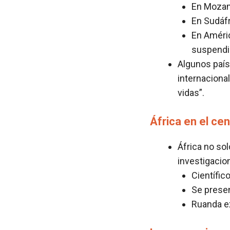
En Mozam
En Sudáf
En Améric
suspendi
Algunos país
internacional
vidas”.
África en el cen
África no so
investigacio
Científic
Se presen
Ruanda ex