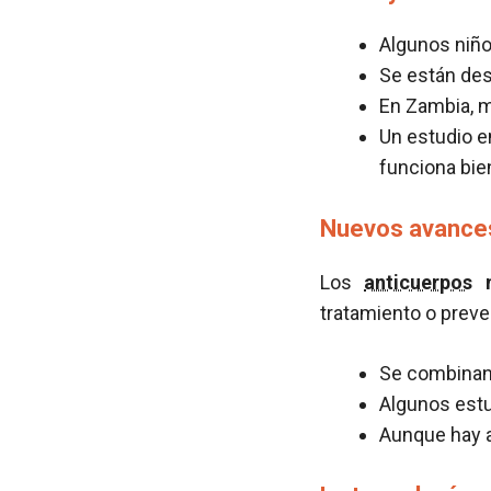
Algunos niño
Se están de
En Zambia, 
Un estudio e
funciona bie
Nuevos avances
Los
anticuerpos
n
tratamiento o prev
Se combinan 
Algunos estu
Aunque hay a