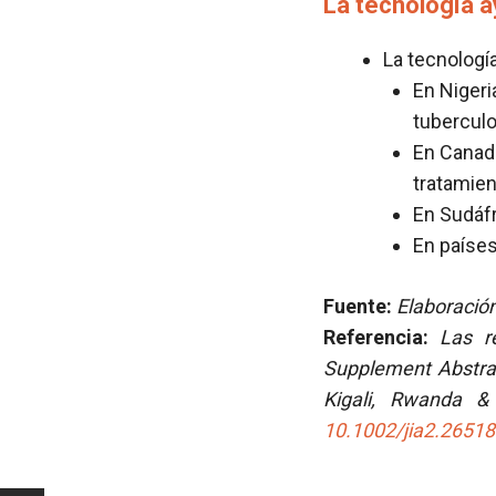
La tecnología a
La tecnologí
En Nigeri
tuberculo
En Canad
tratamien
En Sudáfr
En paíse
Fuente:
Elaboración
Referencia:
Las r
Supplement Abstrac
Kigali, Rwanda &
10.1002/jia2.26518