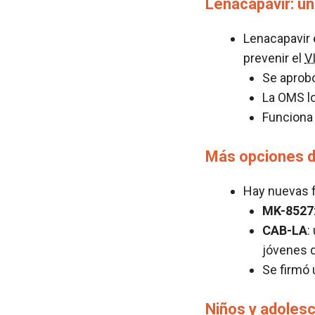
Lenacapavir: u
Lenacapavir 
prevenir el
V
Se aprobó
La OMS l
Funciona
Más opciones de
Hay nuevas f
MK-8527
CAB-LA
:
jóvenes 
Se firmó 
Niños y adoles