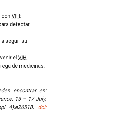
s con
VIH
:
 para detectar
H
a seguir su
venir el
VIH
.
trega de medicinas.
eden encontrar en:
ence, 13 – 17 July,
ppl 4):e26518.
doi: