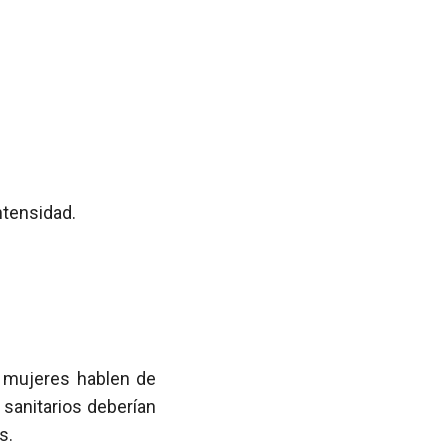
ntensidad.
s mujeres hablen de
sanitarios deberían
s.