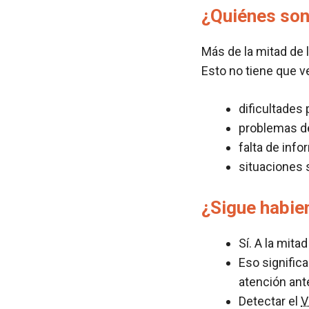
¿Quiénes son
Más de la mitad de
Esto no tiene que v
dificultades 
problemas de
falta de info
situaciones 
¿Sigue habie
Sí. A la mita
Eso signific
atención ant
Detectar el
V