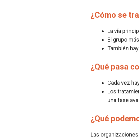
¿Cómo se tra
La vía princi
El grupo más
También hay
¿Qué pasa co
Cada vez ha
Los tratamie
una fase ava
¿Qué podemo
Las organizaciones