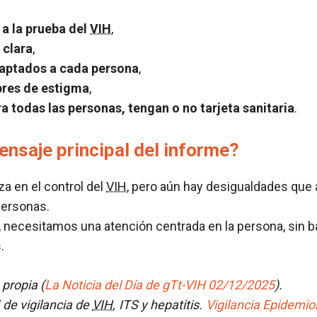
 a la prueba del
VIH
,
 clara
,
daptados a cada persona
,
bres de estigma
,
a todas las personas, tengan o no tarjeta sanitaria
.
ensaje principal del informe?
a en el control del
VIH
, pero aún hay desigualdades que 
ersonas.
, necesitamos una atención centrada en la persona, sin b
.
 propia (
La Noticia del Día de gTt-VIH 02/12/2025
).
 de vigilancia de
VIH
, ITS y hepatitis.
Vigilancia Epidemiol