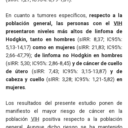
En cuanto a tumores específicos,
respecto a la
población general, las personas con el
VIH
presentaron niveles más altos de linfoma de
Hodgkin, tanto en hombres
(sIRR: 8,37; IC95%:
5,13-14,17)
como en mujeres
(sIRR: 21,83; IC95%:
2,66-47,79);
de linfoma no Hodgkin en hombres
(sIRR: 5,30; IC95%: 2,86-8,45)
y de cáncer de cuello
de útero
(sIRR: 7,43; IC95%: 3,15-13,87)
y de
cabeza y cuello
(sIRR: 3,28; IC95%: 1,21-5,82)
en
mujeres
.
Los resultados del presente estudio ponen de
manifiesto el mayor riesgo de cáncer en la
población
VIH
positiva respecto a la población
general. Aunque dicho riesgo se ha mantenido