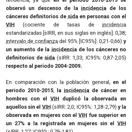
observó un descenso de la
incidencia
de los
cánceres definitorios de
sida
en personas con el
VIH
(cociente de tasas de
incidencia
estandarizadas [sIRR, en sus siglas en inglés]: 0,38;
intervalo de confianza
del 95% [IC95%]: 0,21-0,66)
y
un aumento de la
incidencia
de los cánceres no
definitorios de
sida
(sIRR: 1,33; IC95%: 0,87-2,05)
respecto al periodo 2004-2009.
En comparación con la población general,
en el
periodo 2010-2015
,
la
incidencia
de cáncer en
hombres con el
VIH
duplicó la observada en
aquellos sin el
VIH
(sIRR: 2,0; IC95%: 1,28-2,79)
y la
observada en mujeres con el
VIH
fue superior en
un 27% a la registrada en mujeres sin el
VIH
(sIRR: 1,27; IC95%: 0,79-1,81).