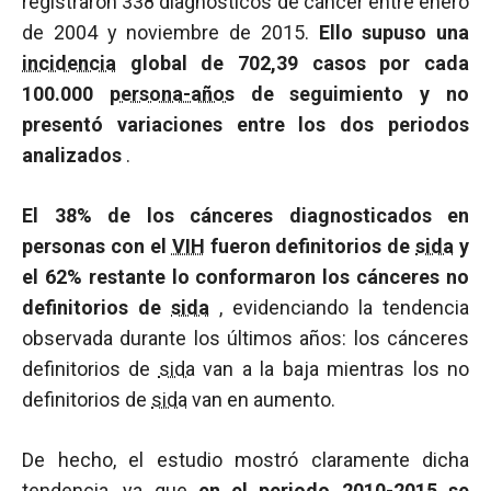
registraron 338 diagnósticos de cáncer entre enero
de 2004 y noviembre de 2015.
Ello supuso una
incidencia
global de 702,39 casos por cada
100.000
persona-años
de seguimiento y no
presentó variaciones entre los dos periodos
analizados
.
El 38% de los cánceres diagnosticados en
personas con el
VIH
fueron definitorios de
sida
y
el 62% restante lo conformaron los cánceres no
definitorios de
sida
, evidenciando la tendencia
observada durante los últimos años: los cánceres
definitorios de
sida
van a la baja mientras los no
definitorios de
sida
van en aumento.
De hecho, el estudio mostró claramente dicha
tendencia, ya que
en el periodo 2010-2015 se