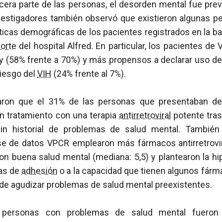
rcera parte de las personas, el desorden mental fue prev
nvestigadores también observó que existieron algunas p
sticas demográficas de los pacientes registrados en la 
orte
del hospital Alfred. En particular, los pacientes 
y (58% frente a 70%) y más propensos a declarar uso de
riesgo del
VIH
(24% frente al 7%).
aron que el 31% de las personas que presentaban d
un tratamiento con una terapia
antirretroviral
potente tras
in historial de problemas de salud mental. También
se de datos VPCR emplearon más fármacos antirretrovir
on buena salud mental (mediana: 5,5) y plantearon la hi
as de
adhesión
o a la capacidad que tienen algunos fárm
 de agudizar problemas de salud mental preexistentes.
 personas con problemas de salud mental fueron h