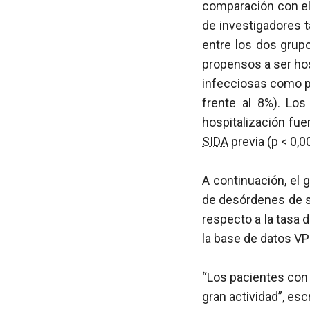
comparación con el 
de investigadores t
entre los dos grup
propensos a ser ho
infecciosas como p
frente al 8%). Lo
hospitalización fu
SIDA
previa (
p
< 0,0
A continuación, el 
de desórdenes de s
respecto a la tasa 
la base de datos V
“Los pacientes con 
gran actividad”, es