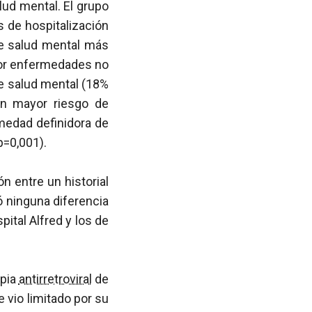
lud mental. El grupo
s de hospitalización
de salud mental más
por enfermedades no
e salud mental (18%
un mayor riesgo de
medad definidora de
p=0,001).
n entre un historial
 ninguna diferencia
pital Alfred y los de
apia
antirretroviral
de
 vio limitado por su