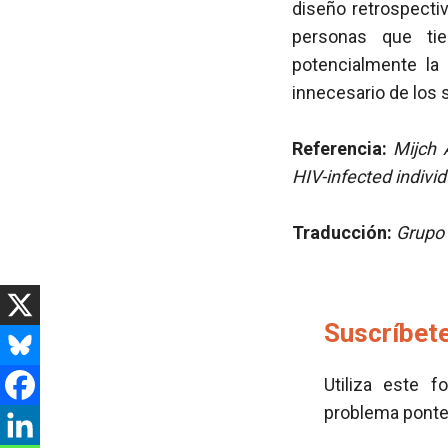
diseño retrospecti
personas que ti
potencialmente la
innecesario de los s
Referencia:
Mijch 
HIV-infected indivi
Traducción:
Grupo 
Suscríbete
Utiliza este f
problema pont