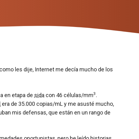
como les dije, Internet me decía mucho de los
3
a en etapa de
sida
con 46 células/mm
.
l
era de 35.000 copias/mL y me asusté mucho,
 suban mis defensas, que están en un rango de
medades oportunistas, pero he leído historias