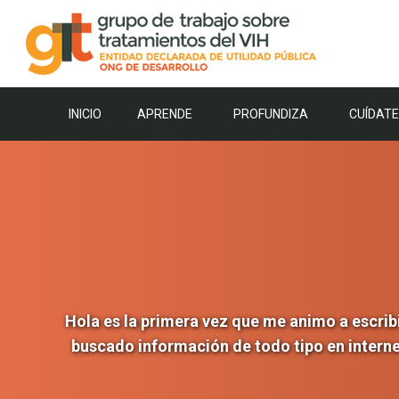
Saltar
al
contenido
INICIO
APRENDE
PROFUNDIZA
CUÍDATE
Hola es la primera vez que me animo a escrib
buscado información de todo tipo en interne