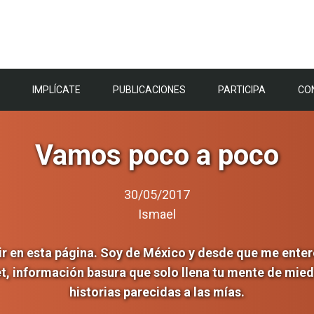
IMPLÍCATE
PUBLICACIONES
PARTICIPA
CO
Vamos poco a poco
30/05/2017
Ismael
ir en esta página. Soy de México y desde que me enteré
t, información basura que solo llena tu mente de miedo
historias parecidas a las mías.