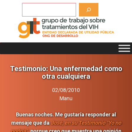
Saltar
Buscar
al
contenido
Testimonio: Una enfermedad como
otra cualquiera
02/08/2010
Manu
Buenas noches. Me gustaría responder al
mensaje que da
José, en su Testimonio "Yo no
podría"
, porque creo que muestra una opinión