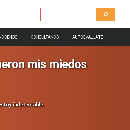
Buscar
NÓCENOS
CONSÚLTANOS
AUTOEVALÚATE
fueron mis miedos
 estoy indetectable.