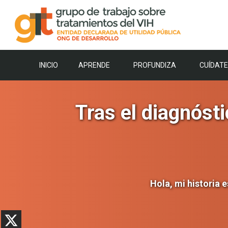
Saltar
al
contenido
INICIO
APRENDE
PROFUNDIZA
CUÍDATE
Tras el diagnóst
Hola, mi historia e