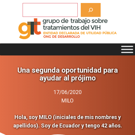
Saltar
Buscar
al
contenido
Una segunda oportunidad para
ayudar al prójimo
17/06/2020
MILO
Hola, soy MILO (iniciales de mis nombres y
apellidos). Soy de Ecuador y tengo 42 años.