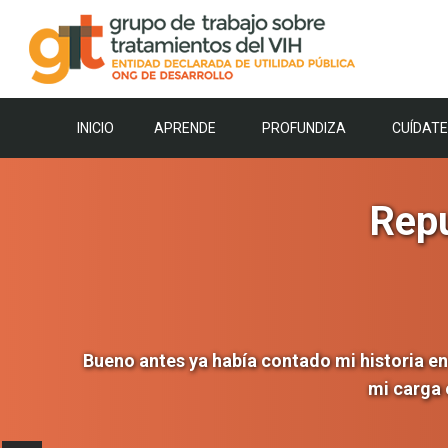
Saltar
al
contenido
INICIO
APRENDE
PROFUNDIZA
CUÍDATE
Repu
Bueno antes ya había contado mi historia en
mi carga 