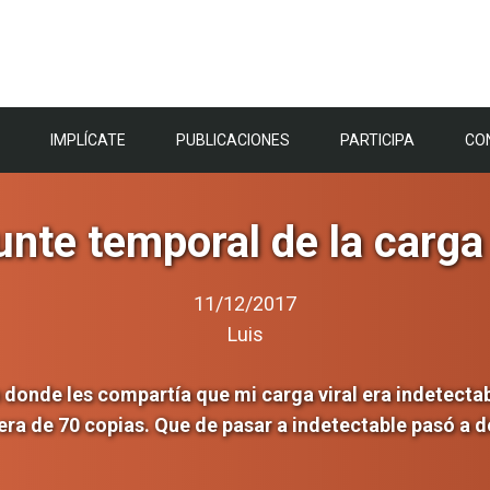
IMPLÍCATE
PUBLICACIONES
PARTICIPA
CO
nte temporal de la carga 
11/12/2017
Luis
 donde les compartía que mi carga viral era indetectab
era de 70 copias. Que de pasar a indetectable pasó a d