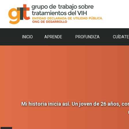
Saltar
al
contenido
INICIO
APRENDE
PROFUNDIZA
CUÍDATE
Mi historia inicia así. Un joven de 26 años, c