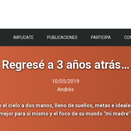
IMPLÍCATE
PUBLICACIONES
PARTICIPA
CO
Regresé a 3 años atrás…
10/05/2019
Andrés
on el cielo a dos manos, lleno de sueños, metas e ideal
mejor para sí mismo y el foco de su mundo "mi madre"