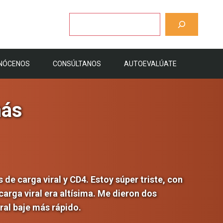
Buscar
NÓCENOS
CONSÚLTANOS
AUTOEVALÚATE
más
 de carga viral y CD4. Estoy súper triste, con
arga viral era altísima. Me dieron dos
iral baje más rápido.