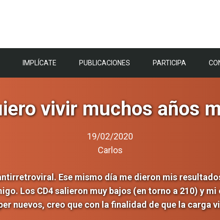
IMPLÍCATE
PUBLICACIONES
PARTICIPA
CO
iero vivir muchos años 
19/02/2020
Carlos
antirretroviral. Ese mismo día me dieron mis resultados
o. Los CD4 salieron muy bajos (en torno a 210) y mi c
per nuevos, creo que con la finalidad de que la carga v