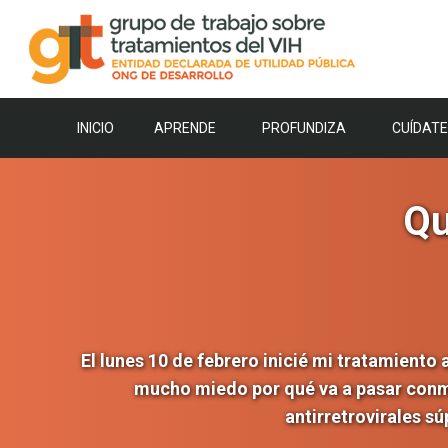
Saltar
al
contenido
INICIO
APRENDE
PROFUNDIZA
CUÍDATE
Qu
El lunes 10 de febrero inicié mi tratamiento 
mucho miedo por qué va a pasar conmig
antirretrovirales sú