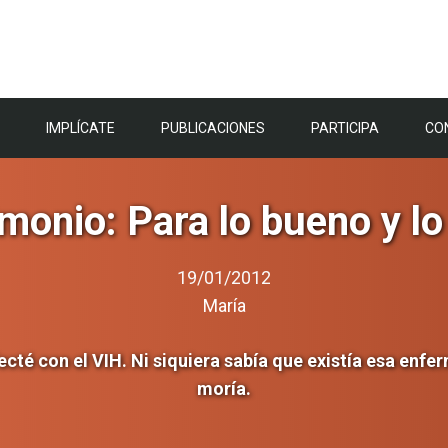
IMPLÍCATE
PUBLICACIONES
PARTICIPA
CO
monio: Para lo bueno y l
19/01/2012
María
ecté con el VIH. Ni siquiera sabía que existía esa enf
moría.