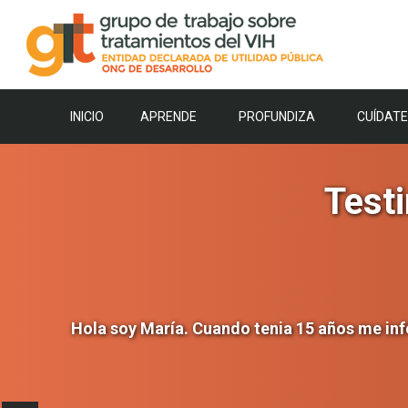
Saltar
al
contenido
INICIO
APRENDE
PROFUNDIZA
CUÍDATE
Testi
Hola soy María. Cuando tenia 15 años me inf