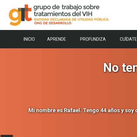
Saltar
al
contenido
INICIO
APRENDE
PROFUNDIZA
CUÍDATE
No ten
Mi nombre es Rafael. Tengo 44 años y soy d