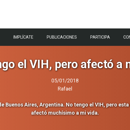
IMPLÍCATE
PUBLICACIONES
PARTICIPA
CO
go el VIH, pero afectó a 
05/01/2018
Rafael
e Buenos Aires, Argentina. No tengo el VIH, pero esta
afectó muchísimo a mi vida.